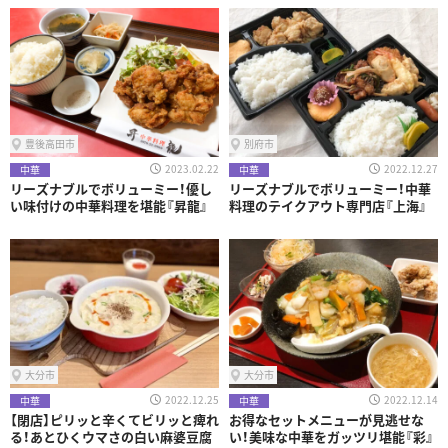
豊後高田市
別府市
2023.02.22
2022.12.27
中華
中華
リーズナブルでボリューミー！優し
リーズナブルでボリューミー！中華
い味付けの中華料理を堪能『昇龍』
料理のテイクアウト専門店『上海』
大分市
大分市
2022.12.25
2022.12.14
中華
中華
【閉店】ピリッと辛くてビリッと痺れ
お得なセットメニューが見逃せな
る！あとひくウマさの白い麻婆豆腐
い！美味な中華をガッツリ堪能『彩』