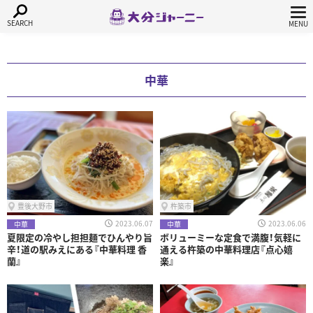
中華
豊後大野市
杵築市
2023.06.07
2023.06.06
中華
中華
夏限定の冷やし担担麺でひんやり旨
ボリューミーな定食で満腹！気軽に
辛！道の駅みえにある『中華料理 香
通える杵築の中華料理店『点心嬉
蘭』
楽』