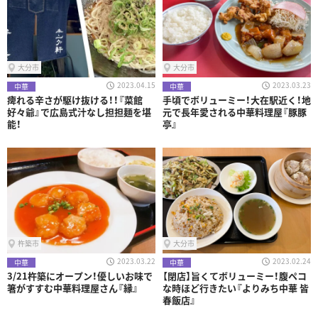
大分市
大分市
2023.04.15
2023.03.23
中華
中華
痺れる辛さが駆け抜ける！！『菜館
手頃でボリューミー！大在駅近く！地
好々爺』で広島式汁なし担担麺を堪
元で長年愛される中華料理屋『豚豚
能！
亭』
杵築市
大分市
2023.03.22
2023.02.24
中華
中華
3/21杵築にオープン！優しいお味で
【閉店】旨くてボリューミー！腹ペコ
箸がすすむ中華料理屋さん『縁』
な時ほど行きたい『よりみち中華 皆
春飯店』