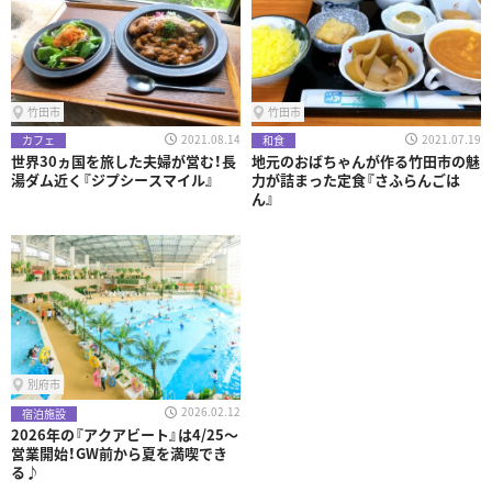
竹田市
竹田市
2021.08.14
2021.07.19
カフェ
和食
世界30ヵ国を旅した夫婦が営む！長
地元のおばちゃんが作る竹田市の魅
湯ダム近く『ジプシースマイル』
力が詰まった定食『さふらんごは
ん』
別府市
2026.02.12
宿泊施設
2026年の『アクアビート』は4/25～
営業開始！GW前から夏を満喫でき
る♪