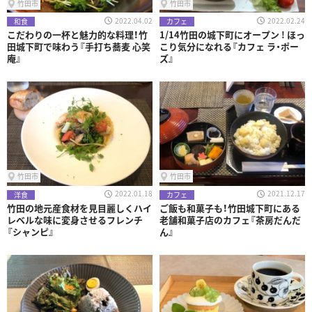
竹田市
竹田市
2022.04.02
2022.02.24
和食
カフェ
こだわりの一杯と魅力的な料理！竹
1/14竹田の城下町にオープン ! ほっ
田城下町で味わう『手打ち蕎麦 心笑
こり気分になれる『カフェ ラ・ポー
庵』
ズ』
竹田市
竹田市
2022.01.18
2021.12.17
洋食
カフェ
竹田の地元産食材を見目麗しくハイ
ご飯も和菓子も！竹田城下町にある
レベルな味に変身させるフレンチ
老舗和菓子店のカフェ『茶房だんだ
『シャンピ』
ん』