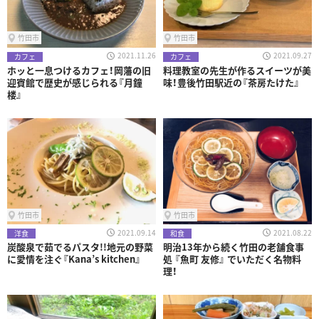
竹田市
竹田市
2021.11.26
2021.09.27
カフェ
カフェ
ホッと一息つけるカフェ！岡藩の旧
料理教室の先生が作るスイーツが美
迎賓館で歴史が感じられる『月鐘
味！豊後竹田駅近の『茶房たけた』
楼』
竹田市
竹田市
2021.09.14
2021.08.22
洋食
和食
炭酸泉で茹でるパスタ!!地元の野菜
明治13年から続く竹田の老舗食事
に愛情を注ぐ『Kana’s kitchen』
処 『魚町 友修』 でいただく名物料
理！