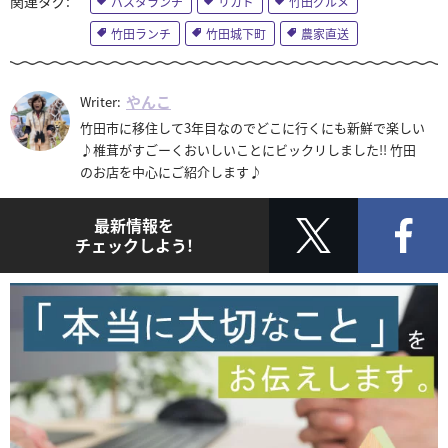
パスタランチ
リカド
竹田グルメ
竹田ランチ
竹田城下町
農家直送
やんこ
Writer:
竹田市に移住して3年目なのでどこに行くにも新鮮で楽しい
♪椎茸がすごーくおいしいことにビックリしました!! 竹田
のお店を中心にご紹介します♪
最新情報を
チェックしよう!