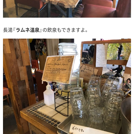
長湯『
ラムネ温泉
』の飲泉もできますよ。