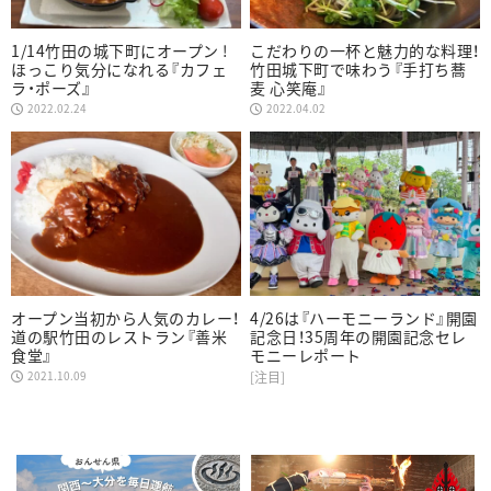
1/14竹田の城下町にオープン !
こだわりの一杯と魅力的な料理！
ほっこり気分になれる『カフェ
竹田城下町で味わう『手打ち蕎
ラ・ポーズ』
麦 心笑庵』
2022.02.24
2022.04.02
オープン当初から人気のカレー！
4/26は『ハーモニーランド』開園
道の駅竹田のレストラン『善米
記念日！35周年の開園記念セレ
食堂』
モニーレポート
2021.10.09
[注目]