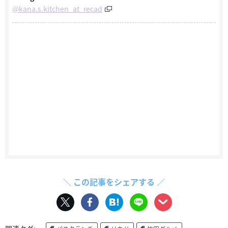
@kana.s.kitchen_at_recad
＼ この記事をシェアする ／