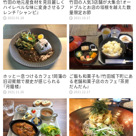
竹田の地元産食材を見目麗しく
竹田の人気3店舗が大集合！オー
ハイレベルな味に変身させるフ
ドブルとお店の垣根を越えた数
レンチ『シャンピ』
量限定お節
2022.01.18
2021.10.17
ホッと一息つけるカフェ！岡藩の
ご飯も和菓子も！竹田城下町にあ
旧迎賓館で歴史が感じられる
る老舗和菓子店のカフェ『茶房
『月鐘楼』
だんだん』
2021.11.26
2021.12.17