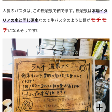
人気のパスタは、この炭酸泉で茹でます。炭酸泉は
本場イタ
モチモ
リアの水と同じ硬水
なので生パスタのように麺が
チ
になるそうです!!