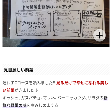
見目麗しい前菜
迷わずCコースを頼みました!!
見るだけで幸せになれる美し
い前菜
がきました♪
キッシュ、ガスパチョ、マリネ、バーニャカウダ、サラダの
新
鮮な野菜の味
を噛みしめます☆