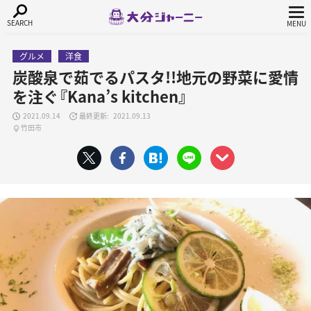
グルメ
洋食
炭酸泉で茹でるパスタ!!地元の野菜に愛情
を注ぐ『Kana’s kitchen』
2021.09.14
2021.09.13
竹田市