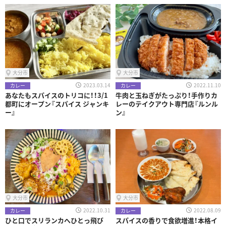
大分市
大分市
2023.03.14
2022.11.10
カレー
カレー
あなたもスパイスのトリコに！！3/1
牛肉と玉ねぎがたっぷり！手作りカ
都町にオープン『スパイス ジャンキ
レーのテイクアウト専門店『ルンル
ー』
ン』
大分市
大分市
2022.10.31
2022.08.09
カレー
カレー
ひと口でスリランカへひとっ飛び
スパイスの香りで食欲増進！本格イ