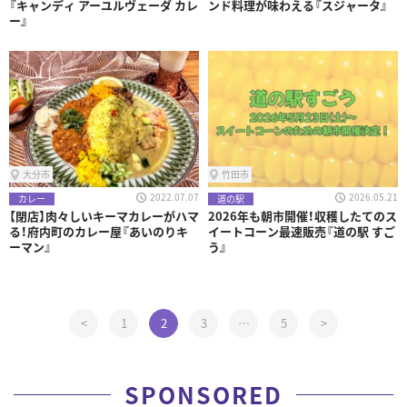
『キャンディ アーユルヴェーダ カレ
ンド料理が味わえる『スジャータ』
ー』
大分市
竹田市
2022.07.07
2026.05.21
カレー
道の駅
【閉店】肉々しいキーマカレーがハマ
2026年も朝市開催！収穫したてのス
る！府内町のカレー屋『あいのりキ
イートコーン最速販売『道の駅 すご
ーマン』
う』
<
1
2
3
…
5
>
SPONSORED