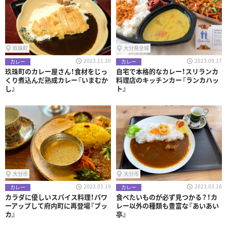
玖珠町
大分県全域
2023.11.30
2023.09.17
カレー
カレー
玖珠町のカレー屋さん！食材をじっ
自宅で本格的なカレー！スリランカ
くり煮込んだ熟成カレー『いまむか
料理店のキッチンカー『ランカハッ
し』
ト』
大分市
大分市
2023.03.19
2023.03.16
カレー
カレー
カラダに優しいスパイス料理！パワ
食べたいものが必ず見つかる？！カ
ーアップして府内町に再登場『ブッ
レー以外の種類も豊富な『あいあい
カ』
亭』