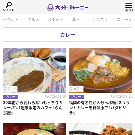
イベント
グルメ
スポット
暮らし
ビジネス
ニュース
カレー
竹田市
大分市
2024.08.18
2024.07.11
カレー
カレー
20年前から変わらないもっちりカ
福岡の有名店が大分へ移転！スリラ
レーパン！週末限定のカフェ『らん
ンカカレーを野津原で『バダピリ
ぷ屋』
ラ』