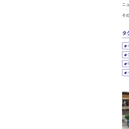
ニ
そ
タ