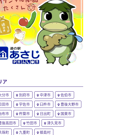
リア
大分市
別府市
中津市
佐伯市
日田市
宇佐市
臼杵市
豊後大野市
由布市
杵築市
日出町
国東市
豊後高田市
竹田市
津久見市
玖珠町
九重町
姫島村