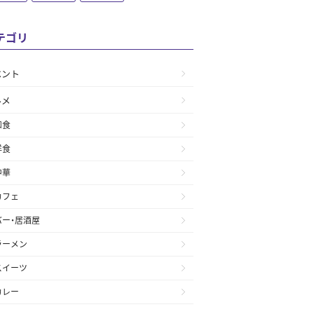
テゴリ
ベント
ルメ
和食
洋食
中華
カフェ
バー・居酒屋
ラーメン
スイーツ
カレー