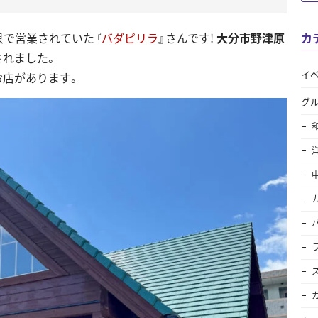
県で営業されていた『
バダピリラ
』さんです!
大分市野津原
カ
されました。
イ
お店があります。
グ