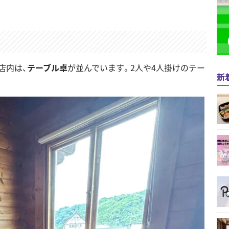
店内は、
テーブル卓
が並んでいます。2人や4人掛けのテー
新