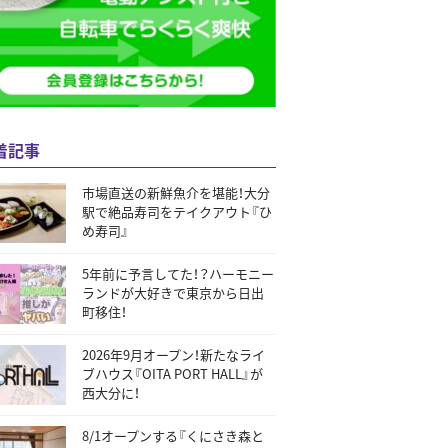
着記事
市場直送の新鮮魚介を堪能！大分
駅で絶品寿司をテイクアウト『ひ
め寿司』
5年前に予言してた！？ハーモニー
ランドが大好きで東京から日出
町移住！
2026年9月オープン！新たなライ
ブハウス『OITA PORT HALL』が
西大分に！
8/1オープンする『くにさき森と