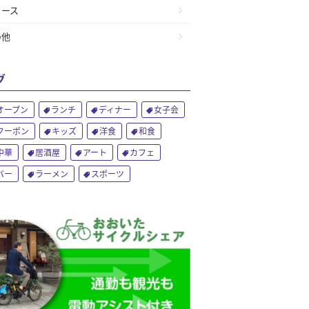
ュース
の他
グ
オープン
ランチ
ディナー
女子会
クーポン
キッズ
洋食
和食
中華
居酒屋
アート
カフェ
バー
ラーメン
スポーツ