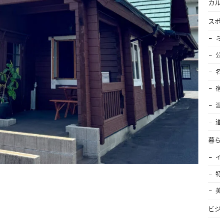
カ
ス
暮
ビ