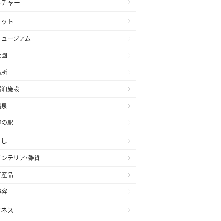
ルチャー
ポット
ミュージアム
公園
名所
宿泊施設
温泉
道の駅
らし
インテリア・雑貨
特産品
美容
ジネス