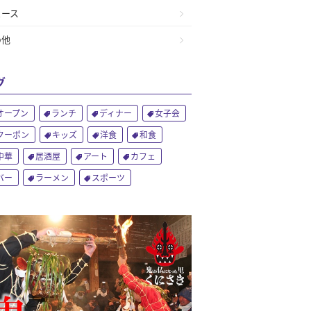
ュース
の他
グ
オープン
ランチ
ディナー
女子会
クーポン
キッズ
洋食
和食
中華
居酒屋
アート
カフェ
バー
ラーメン
スポーツ