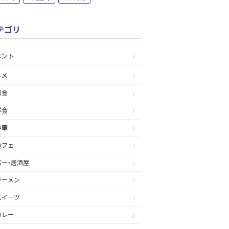
テゴリ
ベント
ルメ
和食
洋食
中華
カフェ
バー・居酒屋
ラーメン
スイーツ
カレー