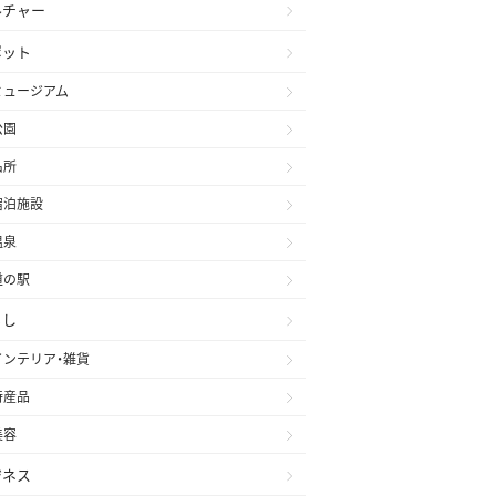
ルチャー
ポット
ミュージアム
公園
名所
宿泊施設
温泉
道の駅
らし
インテリア・雑貨
特産品
美容
ジネス