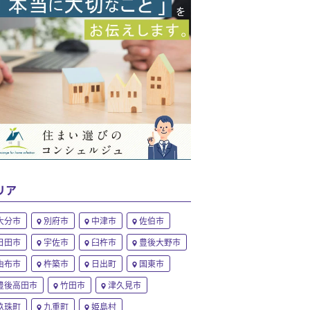
リア
大分市
別府市
中津市
佐伯市
日田市
宇佐市
臼杵市
豊後大野市
由布市
杵築市
日出町
国東市
豊後高田市
竹田市
津久見市
玖珠町
九重町
姫島村