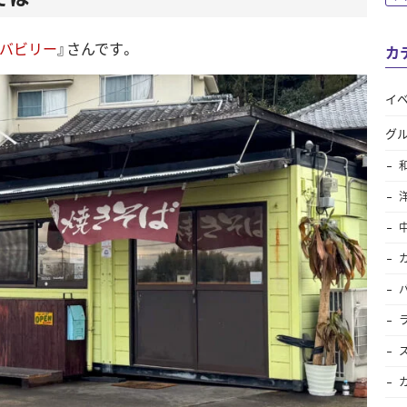
バビリー
』さんです。
カ
イ
グ