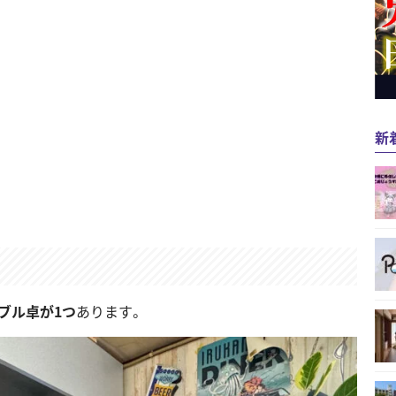
新
ブル卓が1つ
あります。