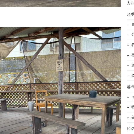
カ
ス
暮
ビ