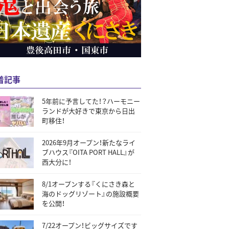
着記事
5年前に予言してた！？ハーモニー
ランドが大好きで東京から日出
町移住！
2026年9月オープン！新たなライ
ブハウス『OITA PORT HALL』が
西大分に！
8/1オープンする『くにさき森と
海のドッグリゾート』の施設概要
を公開！
7/22オープン！ビッグサイズです