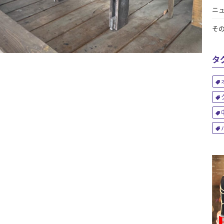
ニ
そ
タ