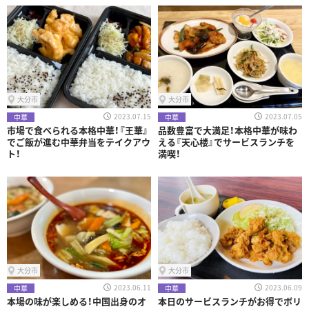
大分市
大分市
2023.07.15
2023.07.05
中華
中華
市場で食べられる本格中華！『王華』
品数豊富で大満足！本格中華が味わ
でご飯が進む中華弁当をテイクアウ
える『天心楼』でサービスランチを
ト！
満喫！
大分市
大分市
2023.06.11
2023.06.09
中華
中華
本場の味が楽しめる！中国出身のオ
本日のサービスランチがお得でボリ