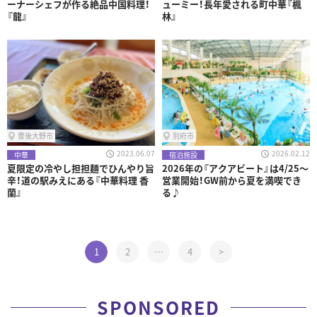
ーナーシェフが作る絶品中国料理！
ューミー！長年愛される町中華『楓
『龍』
林』
豊後大野市
別府市
2023.06.07
2026.02.12
中華
宿泊施設
夏限定の冷やし担担麺でひんやり旨
2026年の『アクアビート』は4/25～
辛！道の駅みえにある『中華料理 香
営業開始！GW前から夏を満喫でき
蘭』
る♪
1
2
…
4
>
SPONSORED