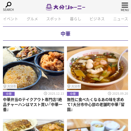
イベント
グルメ
スポット
暮らし
ビジネス
ニュース
中華
大分市
大分市
2025.12.13
2025.09.20
中華
中華
中華弁当のテイクアウト専門店！絶
無性に食べたくなるあの味を求め
品チャーハンはマスト買い『中華一
て！大分市中心部の老舗町中華『留
番』
園』