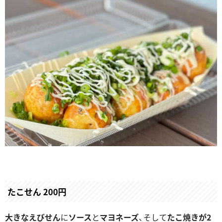
たこせん 200円
大きなえびせん
に
ソース
と
マヨネーズ
、そして
たこ焼きが2