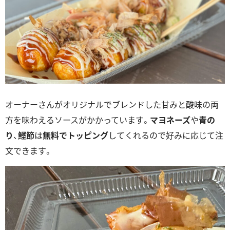
オーナーさんがオリジナルでブレンドした甘みと酸味の両
方を味わえるソースがかかっています。
マヨネーズ
や
青の
り
、
鰹節
は
無料でトッピング
してくれるので好みに応じて注
文できます。