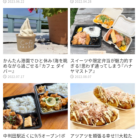
2023.06.22
2022.04.28
かんたん港園でひと休み！海を眺
スイーツや限定弁当が魅力的す
めながら過ごせる『カフェ ダイ
ぎる！思わず通ってしまう『ハナ
バー』
ヤマストア』
2022.07.17
2022.08.07
中判田駅近くに9/5オープン！ボ
アツアツを頬張る幸せ！！大粒た