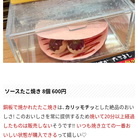
ソースたこ焼き 8個 600円
銅板で焼かれたたこ焼き
は、
カリッモチッ
とした絶品のおい
しさ! このおいしさを常に提供するため
焼いて20分以上経過
したものは販売しない
そうです‼
いつも焼き立ての一番お
いしい状態が購入できる
って嬉しい♡