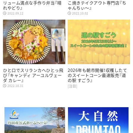
リューム満点な手作り弁当『晴
こ焼きテイクアウト専門店『ち
れやどり』
ゃんちぃ〜』
2022.09.12
2022.10.02
ひと口でスリランカへひとっ飛
2026年も朝市開催！収穫したて
び『キャンディ アーユルヴェー
のスイートコーン最速販売『道
ダ カレー』
の駅 すごう』
2022.10.31
[注目]