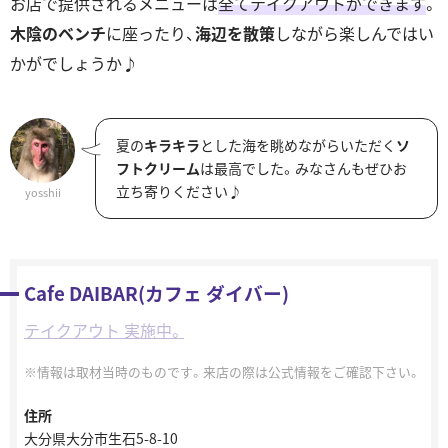
お店で提供されるメニューは
全てテイクアウトができます
。
木陰のベンチ
に座ったり、
海辺を散策
しながら楽しんではい
かがでしょうか♪
夏の
キラキラ
とした海を眺めながらいただく
ソ
フトクリーム
は最高でした。みなさんもぜひお
立ち寄りください♪
yosshii
Cafe DAIBAR(カフェ ダイバー)
テイクアウト 実施中。
情報は取材当時のものです。来店の際は公式情報をご確認下さい。
住所
大分県大分市生石5-8-10