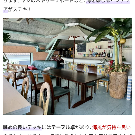
ります。ヤシの木やサーフボードなど、
海を感じるインテリ
ア
がステキ‼
眺めの良いデッキ
には
テーブル卓
があり、
海風が気持ち良い