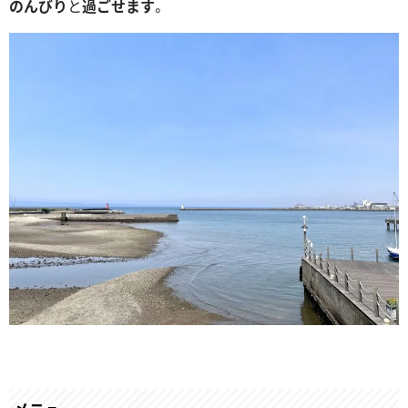
のんびり
と
過ごせます
。