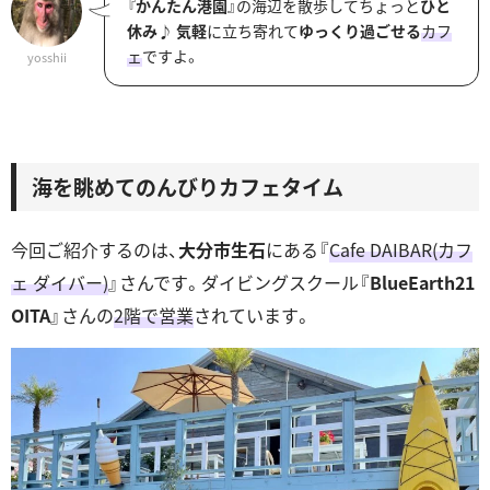
『
かんたん港園
』の海辺を散歩してちょっと
ひと
休み
♪
気軽
に立ち寄れて
ゆっくり過ごせる
カフ
ェ
ですよ。
yosshii
海を眺めてのんびりカフェタイム
今回ご紹介するのは、
大分市生石
にある『
Cafe DAIBAR(カフ
ェ ダイバー)
』さんです。ダイビングスクール『
BlueEarth21
OITA
』さんの
2階で営業
されています。