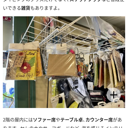
いできる
雑貨
もありますよ。
2階の屋内には
ソファー席
や
テーブル卓
、
カウンター席
があ