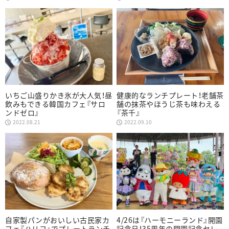
いちご山盛りかき氷が大人気！昼
健康的なランチプレート！老舗茶
飲みもできる韓国カフェ『サロ
舗の抹茶やほうじ茶も味わえる
ンドゼロ』
『茶千』
2022.08.21
2022.09.10
自家製パンがおいしい古民家カ
4/26は『ハーモニーランド』開園
フェ『ハリヨ』でプレートランチ
記念日！35周年の開園記念セレ