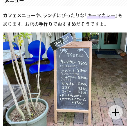
メニュー
カフェメニュー
や、
ランチ
にぴったりな『
キーマカレー
』も
あります。お店の
手作り
で
おすすめ
だそうですよ。