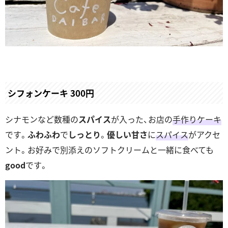
シフォンケーキ 300円
シナモンなど数種の
スパイス
が入った、お店の
手作りケーキ
です。
ふわふわ
で
しっとり
。
優しい甘さ
に
スパイス
がアクセ
ント。お好みで別添えのソフトクリームと一緒に食べても
good
です。