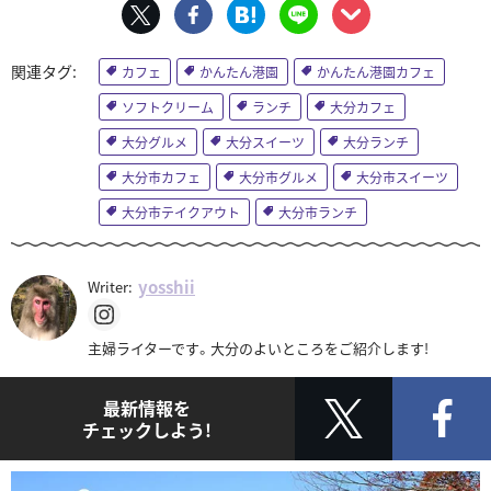
カフェ
かんたん港園
かんたん港園カフェ
ソフトクリーム
ランチ
大分カフェ
大分グルメ
大分スイーツ
大分ランチ
大分市カフェ
大分市グルメ
大分市スイーツ
大分市テイクアウト
大分市ランチ
yosshii
Writer:
主婦ライターです。大分のよいところをご紹介します!
最新情報を
チェックしよう!