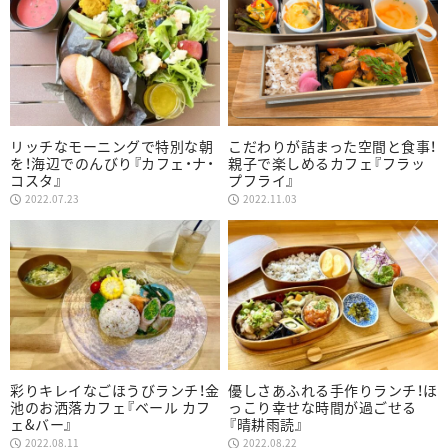
リッチなモーニングで特別な朝
こだわりが詰まった空間と食事！
を！海辺でのんびり『カフェ・ナ・
親子で楽しめるカフェ『フラッ
コスタ』
プフライ』
2022.07.23
2022.11.03
彩りキレイなごほうびランチ！金
優しさあふれる手作りランチ！ほ
池のお洒落カフェ『ベール カフ
っこり幸せな時間が過ごせる
ェ&バー』
『晴耕雨読』
2022.08.11
2022.08.22