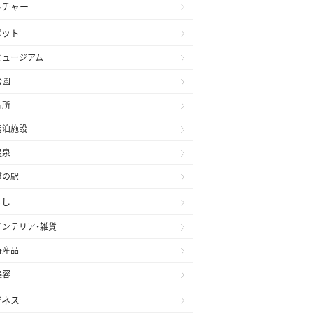
ルチャー
ポット
ミュージアム
公園
名所
宿泊施設
温泉
道の駅
らし
インテリア・雑貨
特産品
美容
ジネス