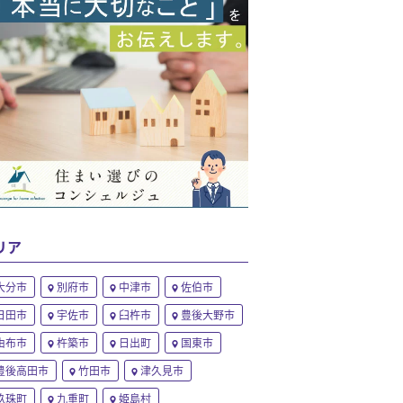
リア
大分市
別府市
中津市
佐伯市
日田市
宇佐市
臼杵市
豊後大野市
由布市
杵築市
日出町
国東市
豊後高田市
竹田市
津久見市
玖珠町
九重町
姫島村