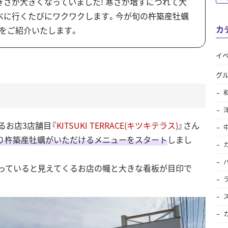
きさが大きくなっていました! 寒さが増すにつれて大
べに行くたびにワクワクします。今が旬の杵築産牡蠣
カ
をご紹介いたします。
イ
グ
るお店3店舗目『
KITSUKI TERRACE(キツキテラス)
』さん
り杵築産牡蠣がいただけるメニューをスタート
しまし
かっていると見えてくるお店の幟と大きな看板が目印で