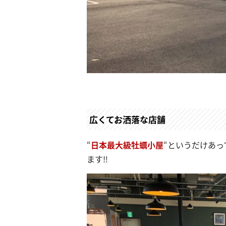
広くてお洒落な店舗
“
日本最大級牡蠣小屋
“というだけあっ
ます‼