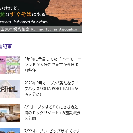
着記事
5年前に予言してた！？ハーモニー
ランドが大好きで東京から日出
町移住！
2026年9月オープン！新たなライ
ブハウス『OITA PORT HALL』が
西大分に！
8/1オープンする『くにさき森と
海のドッグリゾート』の施設概要
を公開！
7/22オープン！ビッグサイズです