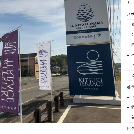
カ
ス
暮
ビ