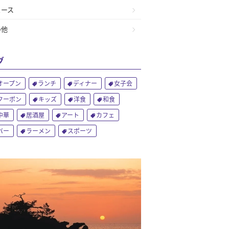
ュース
の他
グ
オープン
ランチ
ディナー
女子会
クーポン
キッズ
洋食
和食
中華
居酒屋
アート
カフェ
バー
ラーメン
スポーツ