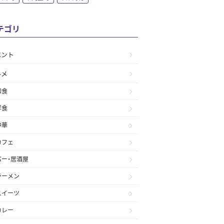
テゴリ
ベント
ルメ
和食
洋食
中華
カフェ
バー・居酒屋
ラーメン
スイーツ
カレー