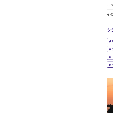
ニ
そ
タ