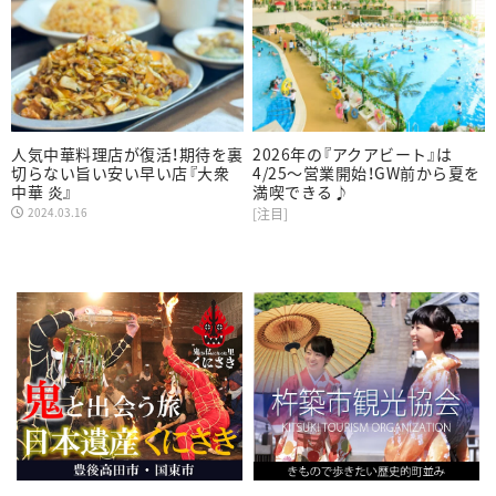
人気中華料理店が復活！期待を裏
2026年の『アクアビート』は
切らない旨い安い早い店『大衆
4/25～営業開始！GW前から夏を
中華 炎』
満喫できる♪
2024.03.16
[注目]