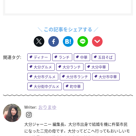
＼ この記事をシェアする ／
ディナー
ランチ
中華
五目そば
大分グルメ
大分ランチ
大分中華
大分市グルメ
大分市ランチ
大分市中華
大分街中グルメ
町中華
おりまゆ
Writer:
大分ジャーニー 編集長。 大分市出身で結婚を機に杵築市民
になった二児の母です。 大分ってどこへ行ってもおいしいモ