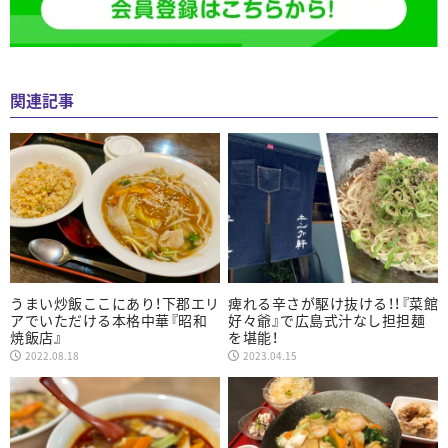
関連記事
うまい炒飯ここにあり！下郡エリ
痺れる辛さが駆け抜ける！！『菜館
アでいただける本格中華『昭和
好々爺』で広島式汁なし担担麺
焼飯店』
を堪能！
2022.08.18
2023.04.15