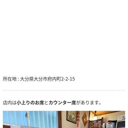
所在地 : 大分県大分市府内町2-2-15
店内は
小上りのお席
と
カウンター席
があります。