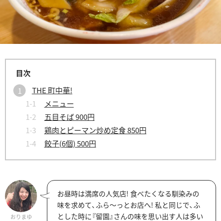
THE 町中華!
メニュー
五目そば 900円
鶏肉とピーマン炒め定食 850円
餃子(6個) 500円
お昼時は満席の人気店! 食べたくなる馴染みの
味を求めて、ふら～っとお店へ! 私と同じで、ふ
とした時に『留園』さんの味を思い出す人は多い
おりまゆ