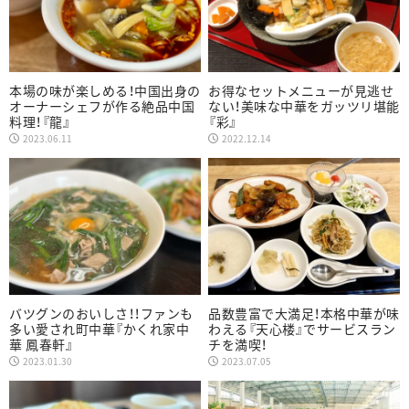
本場の味が楽しめる！中国出身の
お得なセットメニューが見逃せ
オーナーシェフが作る絶品中国
ない！美味な中華をガッツリ堪能
料理！『龍』
『彩』
2023.06.11
2022.12.14
バツグンのおいしさ！！ファンも
品数豊富で大満足！本格中華が味
多い愛され町中華『かくれ家中
わえる『天心楼』でサービスラン
華 鳳春軒』
チを満喫！
2023.01.30
2023.07.05