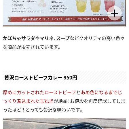
かぼちゃサラダ
や
マリネ
、
スープ
などクオリティの高い色々
な商品が販売されています。
贅沢ローストビーフカレー 950円
厚めにカットされたローストビーフ
と
あめ色になるまでじ
っくり煮込まれた玉ねぎ
が絶品! お値段を再度確認してしま
ったほど‼ とっても贅沢な味わいです。