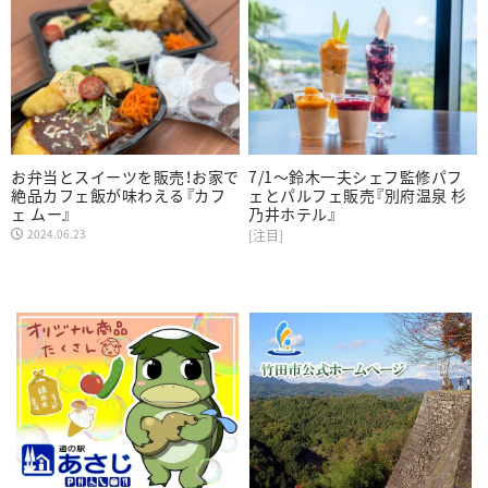
お弁当とスイーツを販売！お家で
7/1～鈴木一夫シェフ監修パフ
絶品カフェ飯が味わえる『カフ
ェとパルフェ販売『別府温泉 杉
ェ ムー』
乃井ホテル』
2024.06.23
[注目]