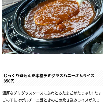
じっくり煮込んだ本格デミグラスハニーオムライス
850円
濃厚なデミグラスソース
に
ふわとろたまご
がたっぷり! たま
ごの下には
ボルチーニ茸ときのこの炊き込みライス
が入っ