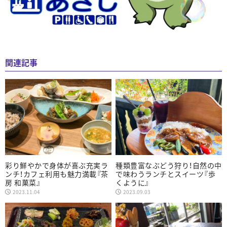
関連記事
彩り鮮やかで身体が喜ぶ充実ラ
種類豊富なぶどう狩り！自然の中
ンチ！カフェ利用も魅力満載『茶
で味わうランチとスイーツ『歩
房 和菓菜』
くように』
2023.11.04
2023.09.03