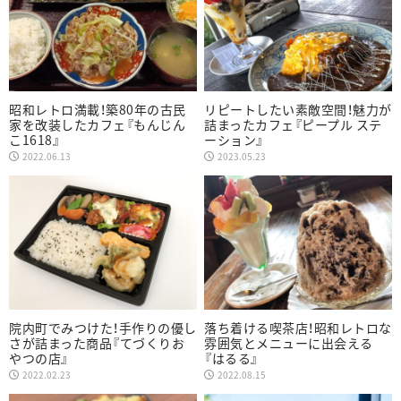
昭和レトロ満載！築80年の古民
リピートしたい素敵空間！魅力が
家を改装したカフェ『もんじん
詰まったカフェ『ピープル ステ
こ1618』
ーション』
2022.06.13
2023.05.23
院内町でみつけた！手作りの優し
落ち着ける喫茶店！昭和レトロな
さが詰まった商品『てづくりお
雰囲気とメニューに出会える
やつの店』
『はるる』
2022.02.23
2022.08.15