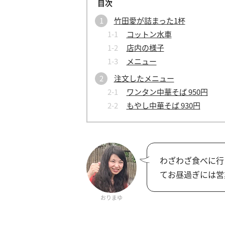
竹田愛が詰まった1杯
コットン水車
店内の様子
メニュー
注文したメニュー
ワンタン中華そば 950円
もやし中華そば 930円
わざわざ食べに行
てお昼過ぎには営
おりまゆ