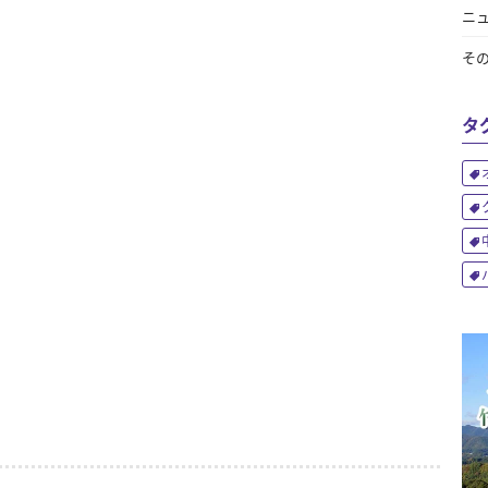
ニ
そ
タ