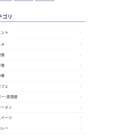
テゴリ
ベント
ルメ
和食
洋食
中華
カフェ
バー・居酒屋
ラーメン
スイーツ
カレー