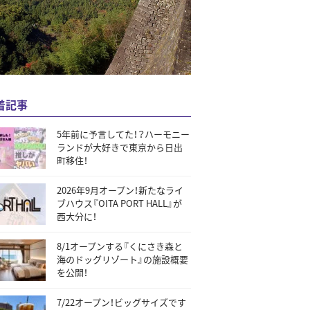
着記事
5年前に予言してた！？ハーモニー
ランドが大好きで東京から日出
町移住！
2026年9月オープン！新たなライ
ブハウス『OITA PORT HALL』が
西大分に！
8/1オープンする『くにさき森と
海のドッグリゾート』の施設概要
を公開！
7/22オープン！ビッグサイズです