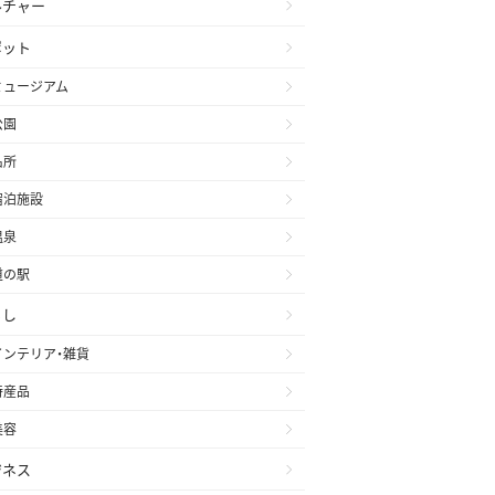
ルチャー
ポット
ミュージアム
公園
名所
宿泊施設
温泉
道の駅
らし
インテリア・雑貨
特産品
美容
ジネス