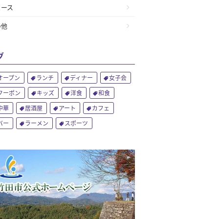
ュース
の他
グ
オープン
ランチ
ディナー
女子会
クーポン
キッズ
洋食
和食
中華
居酒屋
アート
カフェ
バー
ラーメン
スポーツ