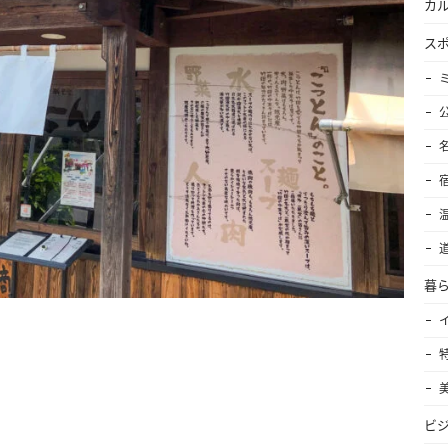
カ
ス
暮
ビ