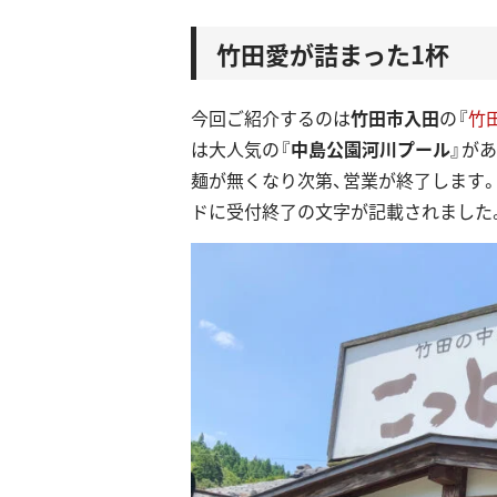
竹田愛が詰まった1杯
今回ご紹介するのは
竹田市入田
の『
竹
は大人気の『
中島公園河川プール
』が
麺が無くなり次第、営業が終了します。
ドに受付終了の文字が記載されました