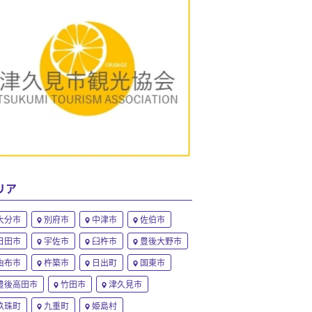
リア
大分市
別府市
中津市
佐伯市
日田市
宇佐市
臼杵市
豊後大野市
由布市
杵築市
日出町
国東市
豊後高田市
竹田市
津久見市
玖珠町
九重町
姫島村