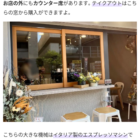
お店の外
にも
カウンター席
があります。
テイクアウト
はこち
らの窓から購入ができますよ。
こちらの大きな機械は
イタリア製のエスプレッソマシン
で