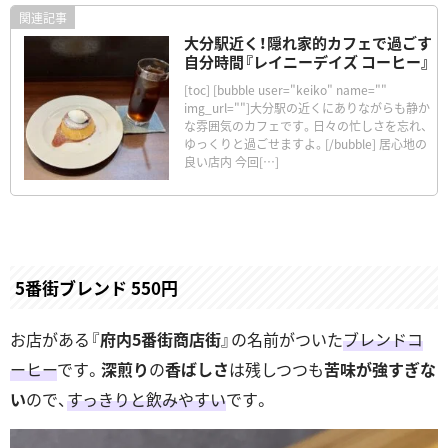
大分駅近く！隠れ家的カフェで過ごす
自分時間『レイニーデイズ コーヒー』
[toc] [bubble user="keiko" name=""
img_url=""]大分駅の近くにありながらも静か
な雰囲気のカフェです。日々の忙しさを忘れ、
ゆっくりと過ごせますよ。[/bubble] 居心地の
良い店内 今回[…]
5番街ブレンド 550円
お店がある『
府内5番街商店街
』の名前がついた
ブレンドコ
ーヒー
です。
深煎り
の
香ばしさ
は残しつつも
苦味が強すぎな
い
ので、
すっきりと飲みやすい
です。