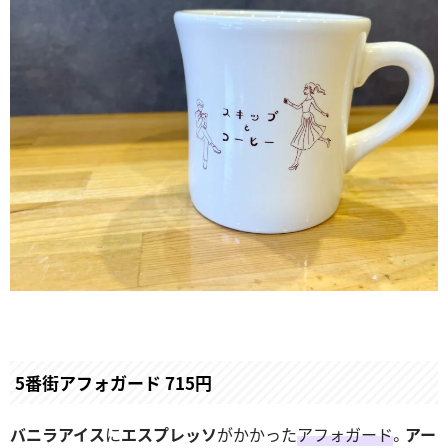
5番街アフォガード 715円
バニラアイス
に
エスプレッソ
がかかった
アフォガード
。
アー