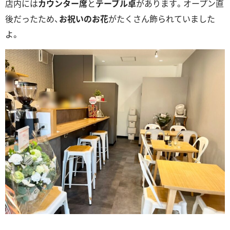
店内には
カウンター席
と
テーブル卓
があります。オープン直
後だったため、
お祝いのお花
がたくさん飾られていました
よ。