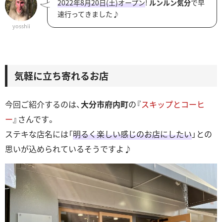
2022年8月20日(土)オープン
!
ルンルン気分
で早
速行ってきました♪
yosshii
気軽に立ち寄れるお店
今回ご紹介するのは、
大分市府内町
の『
スキップとコーヒ
ー
』さんです。
ステキな店名には「
明るく楽しい感じのお店にしたい
」との
思いが込められているそうですよ♪