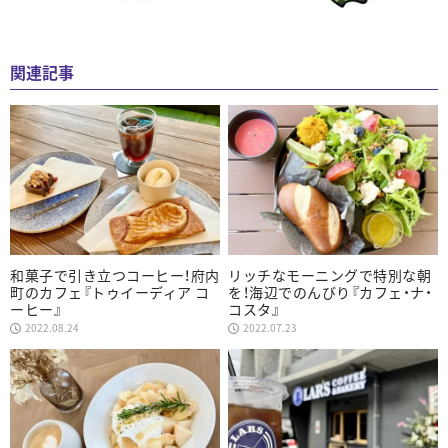
関連記事
和菓子で引き立つコーヒー！府内
リッチなモーニングで特別な朝
町のカフェ『トゥイーディア コ
を！海辺でのんびり『カフェ・ナ・
ーヒー』
コスタ』
2022.08.24
2022.07.23