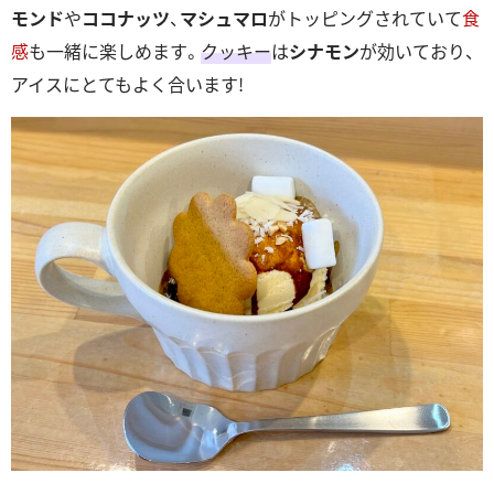
モンド
や
ココナッツ
、
マシュマロ
がトッピングされていて
食
感
も一緒に楽しめます。
クッキー
は
シナモン
が効いており、
アイスにとてもよく合います!