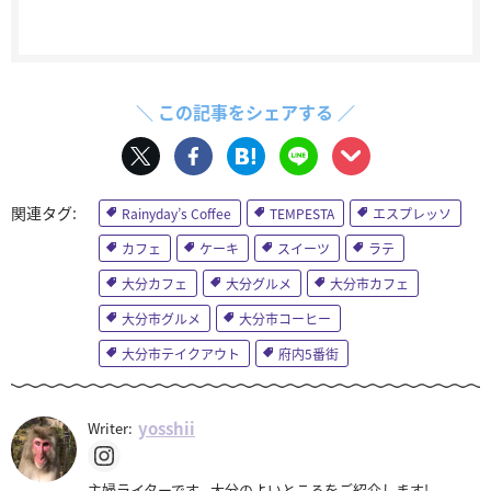
＼ この記事をシェアする ／
Rainyday’s Coffee
TEMPESTA
エスプレッソ
カフェ
ケーキ
スイーツ
ラテ
大分カフェ
大分グルメ
大分市カフェ
大分市グルメ
大分市コーヒー
大分市テイクアウト
府内5番街
yosshii
Writer:
主婦ライターです。大分のよいところをご紹介します!