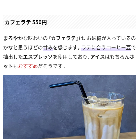
カフェラテ 550円
まろやか
な味わいの『
カフェラテ
』は、お砂糖が入っているの
かなと思うほどの
甘み
を感じます。
ラテに合うコーヒー豆
で
抽出した
エスプレッソ
を使用しており、
アイス
はもちろん
ホ
ット
も
おすすめ
だそうです。