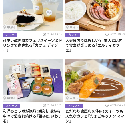
中津市
中津市
2024.12.18
2024.10.29
カフェ
カフェ
可愛い韓国風カフェ♡スイーツとド
大分県内では珍しい？！愛犬と店内
リンクで癒される『カフェ デイジ
で食事が楽しめる『エルティカフ
ー』
ェ』
中津市
中津市
2024.10.20
2024.04.21
スイーツ
イベント
和洋のコラボが絶品！昭和初期から
こだわり濃厚卵を使用！スイーツも
中津で愛され続ける『菓子処 いわま
人気なカフェ『たまごキッチン ママ
る』
ン』