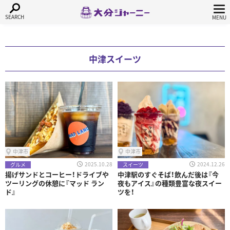
中津スイーツ
中津市
中津市
2025.10.28
2024.12.26
グルメ
スイーツ
揚げサンドとコーヒー！ドライブや
中津駅のすぐそば！飲んだ後は『今
ツーリングの休憩に『マッド ラン
夜もアイス』の種類豊富な夜スイー
ド』
ツを！