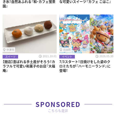
き氷！自然あふれる『和・カフェ蛍茶
な可愛いスイーツ『カフェ こはこ』
園』
中津市
日出町
2021.10.01
2026.05.30
スイーツ
イベント
【閉店】喜ばれる手土産がそろう！カ
7/3スタート！日焼けをした姿のク
ラフルで可愛い和菓子のお店『大福
ロミたちが『ハーモニーランド』に
庵』
登場！
SPONSORED
こちらも是非