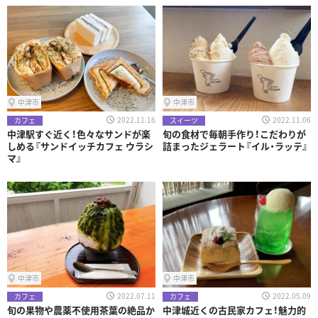
中津市
中津市
2022.11.16
2022.11.06
カフェ
スイーツ
中津駅すぐ近く！色々なサンドが楽
旬の食材で毎朝手作り！こだわりが
しめる『サンドイッチカフェ ウラシ
詰まったジェラート『イル・ラッテ』
マ』
中津市
中津市
2022.07.11
2022.05.09
カフェ
カフェ
旬の果物や農薬不使用茶葉の絶品か
中津城近くの古民家カフェ！魅力的