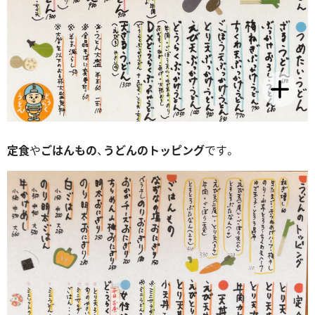
定食
や
ごはんもの
、
うどんのトッピング
です。