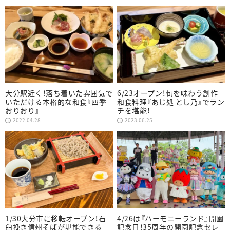
大分駅近く！落ち着いた雰囲気で
6/23オープン！旬を味わう創作
いただける本格的な和食『四季
和食料理『あじ処 とし乃』でラン
おりおり』
チを堪能！
2022.04.28
2023.06.25
1/30大分市に移転オープン！石
4/26は『ハーモニーランド』開園
臼挽き信州そばが堪能できる
記念日！35周年の開園記念セレ