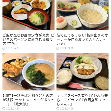
ご飯が進むお昼の定食が充実！ビ
茹でたてもっちり！板前出身のオ
ジネスパーソンに愛される和食
ーナーが作るおうどん『ツルト
店『花邨』
カメ』
2023.06.21
2024.09.28
【閉店】十割そばと細うどんの店
キッズスペース有り！子連れも安
が移転！セットメニューがボリュ
心コスパランチ『森岡食堂 てっ
ーミー『政太郎』
ちゃん。』
2022.03.27
2022.04.06