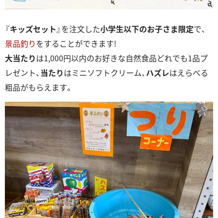
『
キッズセット
』を注文した
小学生以下のお子さま限定
で、
景品釣り
をすることができます!
大当たり
は1,000円以内のお好きな自然食品どれでも1品プ
レゼント、
当たり
はミニソフトクリーム、
ハズレ
はえらべる
粗品がもらえます。