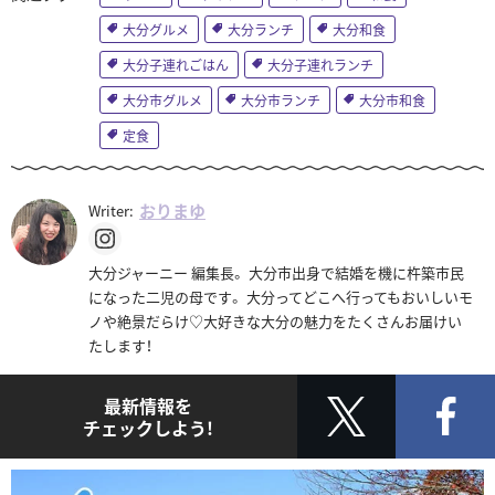
大分グルメ
大分ランチ
大分和食
大分子連れごはん
大分子連れランチ
大分市グルメ
大分市ランチ
大分市和食
定食
おりまゆ
Writer:
大分ジャーニー 編集長。 大分市出身で結婚を機に杵築市民
になった二児の母です。 大分ってどこへ行ってもおいしいモ
ノや絶景だらけ♡大好きな大分の魅力をたくさんお届けい
たします！
最新情報を
チェックしよう!