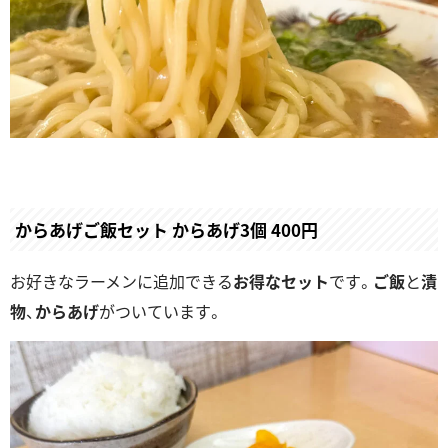
からあげご飯セット からあげ3個 400円
お好きなラーメンに追加できる
お得なセット
です。
ご飯
と
漬
物
、
からあげ
がついています。