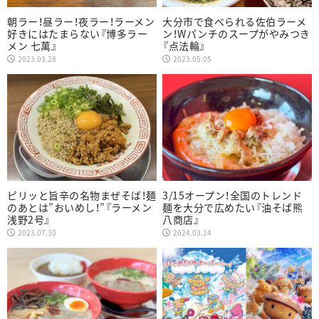
朝ラー！昼ラー！夜ラー！ラーメン
大分市で食べられる佐伯ラーメ
好きにはたまらない『博多ラー
ン！Wパンチのスープがやみつき
メン 七萬』
『点法輪』
2023.03.28
2023.05.05
ピリッと旨辛の名物まぜそば！麺
3/15オープン！全国のトレンド
のあとは”おいめし！”『ラーメン
麺を大分で広めたい『油そば熊
浅野2号』
八商店』
2023.07.30
2024.03.14