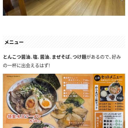
メニュー
とんこつ醤油
、
塩
、
醤油
、
まぜそば
、
つけ麺
があるので、好み
の一杯に出会えるはず!