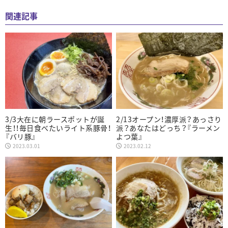
関連記事
3/3大在に朝ラースポットが誕
2/13オープン！濃厚派？あっさり
生！！毎日食べたいライト系豚骨！
派？あなたはどっち？『ラーメン
『バリ豚』
よつ葉』
2023.03.01
2023.02.12