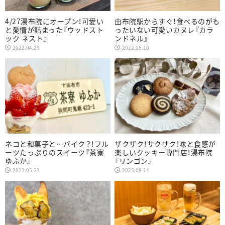
4/27湯布院にオープン！可愛い
由布院駅からすぐ！食べるのがも
と愛情が詰まった『ウッドスト
ったいない可愛いカヌレ『カラ
ック ネスト』
ンドネル』
2022.04.29
2022.05.10
ネコと和菓子と…バイク？！フル
ザクザク！サクサク！味と食感が
ーツたっぷりのスイーツ『茶寮
楽しいクッキー専門店！湯布院
ゆふか』
『リンゴン』
2023.05.21
2023.08.14