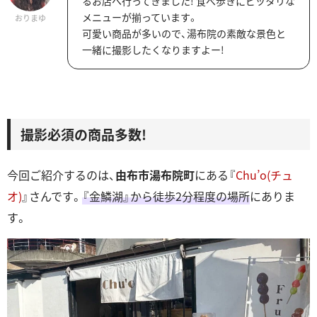
るお店へ行ってきました! 食べ歩きにピッタリな
メニューが揃っています。
おりまゆ
可愛い商品が多いので、湯布院の素敵な景色と
一緒に撮影したくなりますよー!
撮影必須の商品多数!
今回ご紹介するのは、
由布市湯布院町
にある『
Chu’o(チュ
オ)
』さんです。
『金鱗湖』から徒歩2分程度の場所
にありま
す。