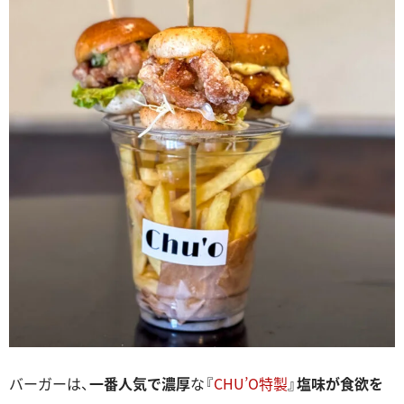
バーガーは、
一番人気で濃厚
な『
CHU’O特製
』
塩味が食欲を