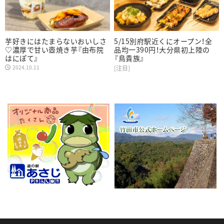
芋好きにはたまらないおいしさ
5/15別府駅近くにオープン！全
♡濃厚で甘い壺焼き芋『由布院
品均一390円！大分県初上陸の
はにぽて』
『鳥貴族』
2024.10.11
[注目]