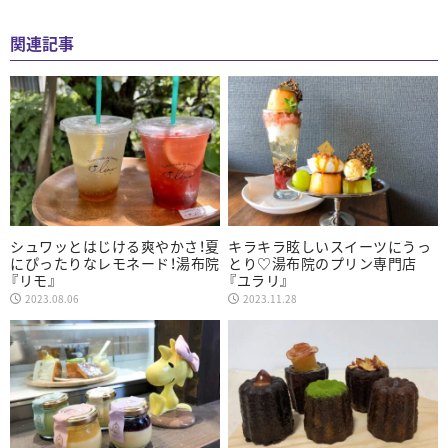
関連記事
シュワッとはじける爽やかさ！夏
キラキラ眩しいスイーツにうっ
にぴったりなレモネード！湯布院
とり♡湯布院のプリン専門店
『リモ』
『ユラリ』
2023.08.06
2023.11.28