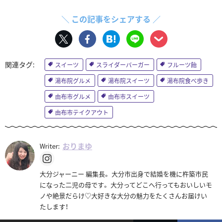
＼ この記事をシェアする ／
スイーツ
スライダーバーガー
フルーツ飴
湯布院グルメ
湯布院スイーツ
湯布院食べ歩き
由布市グルメ
由布市スイーツ
由布市テイクアウト
おりまゆ
Writer:
大分ジャーニー 編集長。 大分市出身で結婚を機に杵築市民
になった二児の母です。 大分ってどこへ行ってもおいしいモ
ノや絶景だらけ♡大好きな大分の魅力をたくさんお届けい
たします！