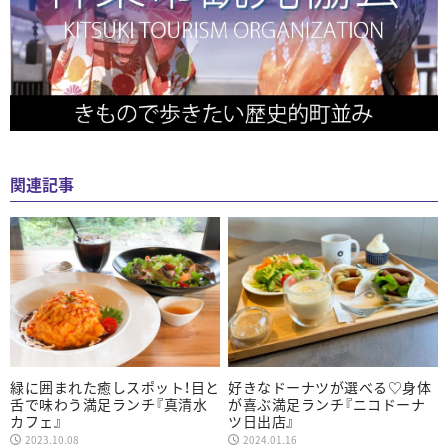
関連記事
緑に囲まれた癒しスポット！目と
好きなドーナツが選べる♡身体
舌で味わう満足ランチ『真清水
が喜ぶ満足ランチ『ニコドーナ
カフェ』
ツ日出店』
2023.10.08
2024.01.16