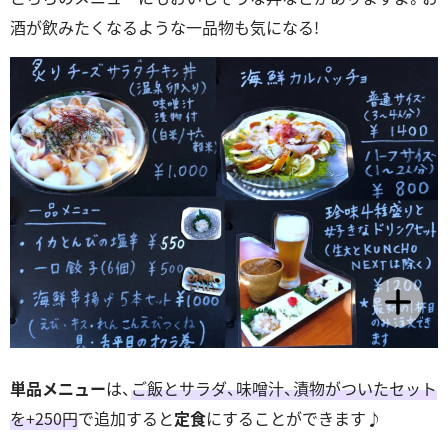
酒が飲みたくなるような一品物も気になる!
単品メニュー
は、
ご飯とサラダ、味噌汁、漬物がついたセット
を+250円
で追加すると
定食
にすることができます♪