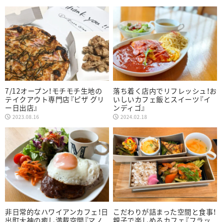
7/12オープン！モチモチ生地の
落ち着く店内でリフレッシュ！お
テイクアウト専門店『ピザ グリ
いしいカフェ飯とスイーツ『イ
ー日出店』
ンディゴ』
2023.08.16
2024.02.18
非日常的なハワイアンカフェ！日
こだわりが詰まった空間と食事！
出町大神の癒し満載空間『マノ
親子で楽しめるカフェ『フラッ