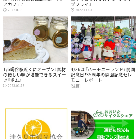
アカフェ』
プフライ』
2022.07.30
2022.11.03
1/6暘谷駅近くにオープン！素材
4/26は『ハーモニーランド』開園
の優しい味が堪能できるスイー
記念日！35周年の開園記念セレ
ツ『ポム』
モニーレポート
2023.01.16
[注目]