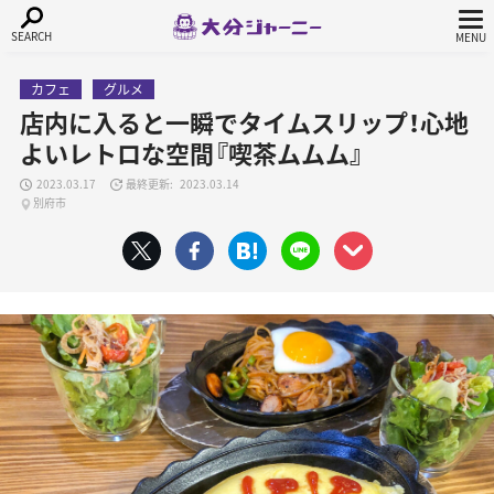
カフェ
グルメ
店内に入ると一瞬でタイムスリップ！心地
よいレトロな空間『喫茶ムムム』
2023.03.17
2023.03.14
別府市