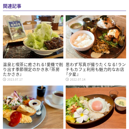
関連記事
温泉と喫茶に癒される！愛機で削
思わず写真が撮りたくなる！ラン
り出す季節限定のかき氷『茶房
チもカフェ利用も魅力的なお店
たかさき』
『夕星』
2023.07.17
2022.07.14