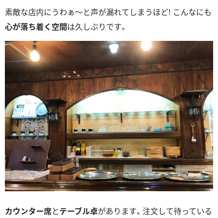
素敵な店内にうわぁ～と声が漏れてしまうほど! こんなにも
心が落ち着く空間
は久しぶりです。
カウンター席
と
テーブル卓
があります。注文して待っている