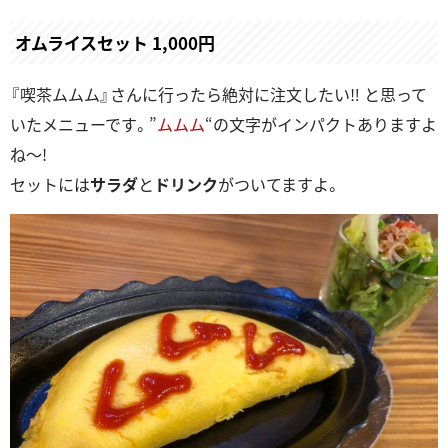
オムライスセット 1,000円
『喫茶ムムム』さんに行ったら絶対に注文したい‼ と思って
いたメニューです。”
ムムム
“の文字がインパクトありますよ
ね～!
セットには
サラダ
と
ドリンク
がついてますよ。