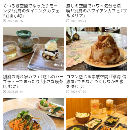
くつろぎ空間でゆったりモーニ
癒しの空間でハワイ気分を満
ング！別府のダイニングカフェ
喫！！別府のハワイアンカフェ『プ
『荘園小町』
ルメリア』
2023.01.26
2023.05.24
別府の隠れ家カフェ！癒しのハー
ロマン感じる素敵空間！『茶房 信
ブティーでまったり『小さな喫茶
濃屋』できなこづくしなかき氷
店 むに』
を味わう！
2023.06.14
2023.07.19