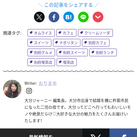
＼ この記事をシェアする ／
オムライス
カフェ
クリームソーダ
スイーツ
ナポリタン
別府カフェ
別府グルメ
別府スイーツ
別府ランチ
別府喫茶店
喫茶店
おりまゆ
Writer:
大分ジャーニー 編集長。 大分市出身で結婚を機に杵築市民
になった二児の母です。 大分ってどこへ行ってもおいしいモ
ノや絶景だらけ♡大好きな大分の魅力をたくさんお届けい
たします！