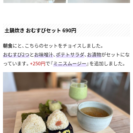
土鍋炊き おむすびセット 690円
朝食
にと、こちらのセットをチョイスしました。
おむすび2つ
と
お味噌汁
、
ポテトサラダ
、
お漬物
がセットにな
っています。
+250円
で『
ミニスムージー
』を追加しました。