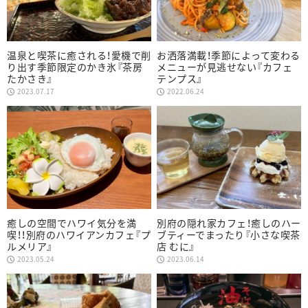
温泉と喫茶に癒される！愛機で削
お洒落満載！季節によって変わる
り出す季節限定のかき氷『茶房
メニューが見逃せない『カフェ
たかさき』
テンプス』
2023.07.17
2022.06.24
癒しの空間でハワイ気分を満
別府の隠れ家カフェ！癒しのハー
喫！！別府のハワイアンカフェ『プ
ブティーでまったり『小さな喫茶
ルメリア』
店 むに』
2023.05.24
2023.06.14