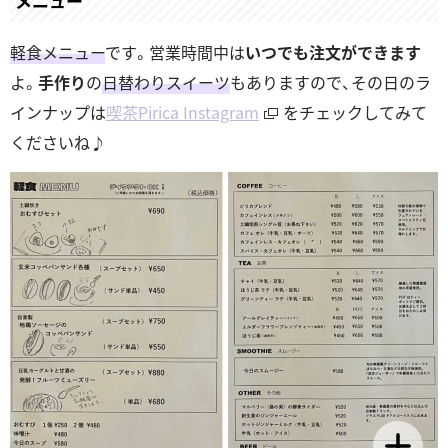
メニュー
軽食メニュー
です。営業時間中は
いつでも注文ができます
よ。
手作り
の
日替わりスイーツ
もありますので、その日のラ
インナップは
喫茶Pirica Instagram
をチェックしてみて
くださいね♪