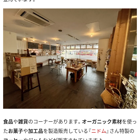
食品
や
雑貨
のコーナーがあります。
オーガニック素材
を使っ
た
お菓子
や
加工品
を製造販売している『
ニドム
』さん特製の