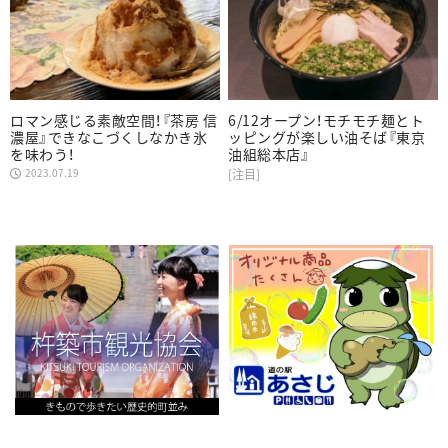
ロマン感じる素敵空間！『茶房 信
6/12オープン！モチモチ麺とト
濃屋』できなこづくしなかき氷
ッピングが楽しい油そば『東京
を味わう！
油組総本店』
2023.07.19
[注目]