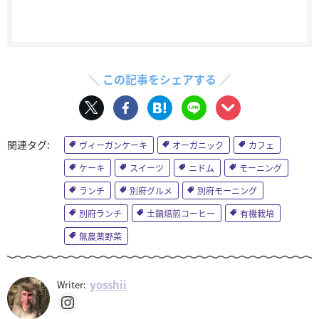
＼ この記事をシェアする ／
ヴィーガンケーキ
オーガニック
カフェ
ケーキ
スイーツ
ニドム
モーニング
ランチ
別府グルメ
別府モーニング
別府ランチ
土鍋焙煎コーヒー
有機栽培
無農薬野菜
yosshii
Writer: