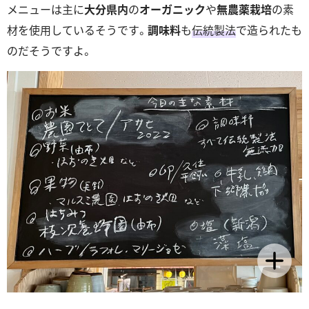
メニューは主に
大分県内
の
オーガニック
や
無農薬栽培
の素
材を使用しているそうです。
調味料
も
伝統製法
で造られたも
のだそうですよ。