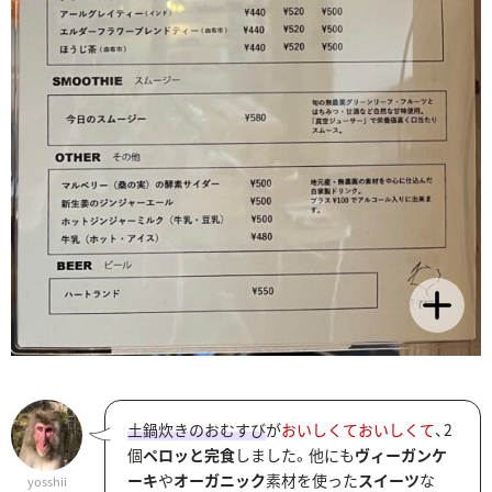
土鍋炊きのおむすび
が
おいしくておいしくて
、2
個
ペロッと完食
しました。他にも
ヴィーガンケ
ーキ
や
オーガニック
素材を使った
スイーツ
な
yosshii