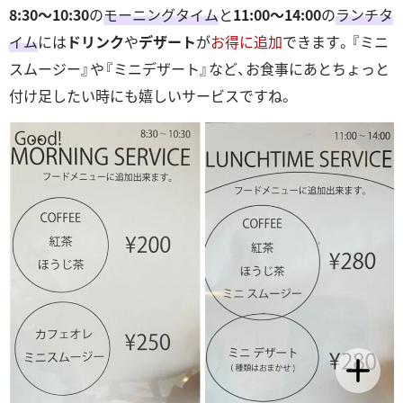
8:30～10:30
の
モーニングタイム
と
11:00～14:00
の
ランチタ
イム
には
ドリンク
や
デザート
が
お得に追加
できます。『ミニ
スムージー』や『ミニデザート』など、お食事にあとちょっと
付け足したい時にも嬉しいサービスですね。