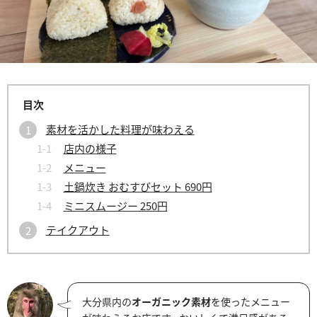
素材を活かした料理が味わえる
店内の様子
メニュー
土鍋炊き おむすびセット 690円
ミニスムージー 250円
テイクアウト
大分県内の
オーガニック素材
を使ったメニュー