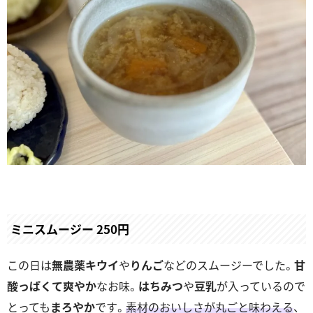
ミニスムージー 250円
この日は
無農薬キウイ
や
りんご
などのスムージーでした。
甘
酸っぱくて爽やか
なお味。
はちみつ
や
豆乳
が入っているので
とっても
まろやか
です。
素材のおいしさが丸ごと味わえる
、