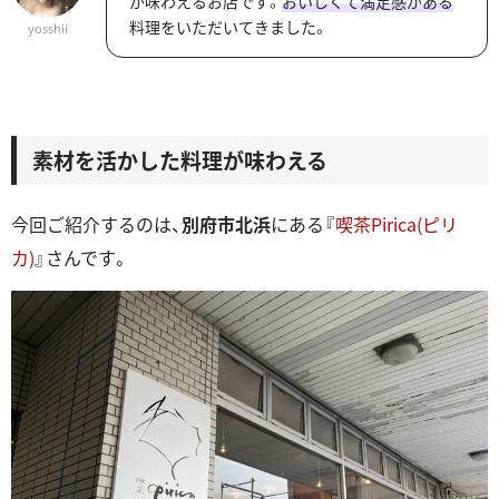
が味わえるお店です。
おいしくて満足感がある
料理をいただいてきました。
yosshii
素材を活かした料理が味わえる
今回ご紹介するのは、
別府市北浜
にある『
喫茶Pirica(ピリ
カ)
』さんです。