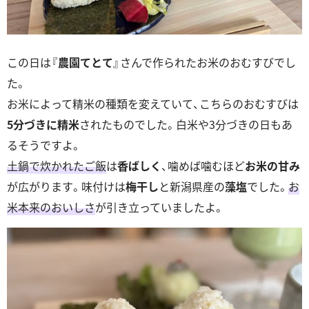
この日は『
農園てとて
』さんで作られたお米のおむすびでし
た。
お米によって精米の種類を変えていて、こちらのおむすびは
5分づきに精米
されたものでした。白米や3分づきの日もあ
るそうですよ。
土鍋で炊かれたご飯
は
香ばしく
、噛めば噛むほど
お米の甘み
が広がります。味付けは
梅干し
と新潟県産の
藻塩
でした。
お
米本来のおいしさ
が引き立っていましたよ。