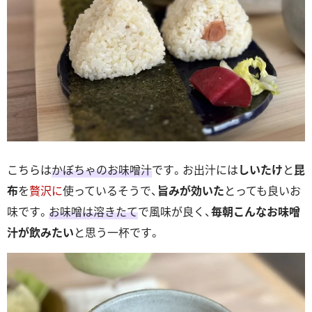
こちらは
かぼちゃのお味噌汁
です。お出汁には
しいたけ
と
昆
布
を
贅沢に
使っているそうで、
旨みが効いた
とっても良いお
味です。
お味噌は溶きたて
で風味が良く、
毎朝こんなお味噌
汁が飲みたい
と思う一杯です。