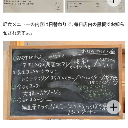
軽食メニューの内容は
日替わり
で、毎日
店内の黒板でお知ら
せ
されますよ。