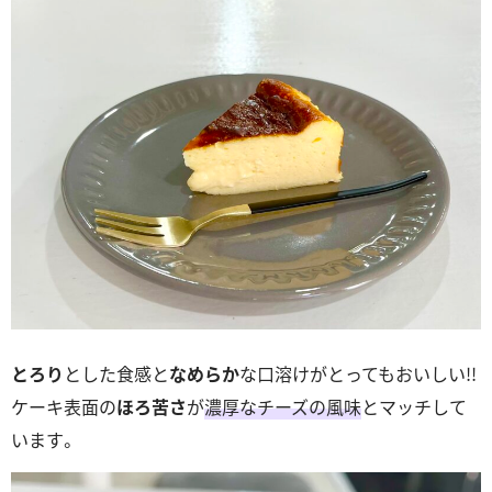
とろり
とした食感と
なめらか
な口溶けがとってもおいしい!!
ケーキ表面の
ほろ苦さ
が
濃厚なチーズの風味
とマッチして
います。