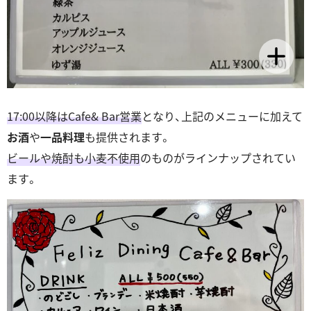
17:00以降はCafe& Bar営業
となり、上記のメニューに加えて
お酒
や
一品料理
も提供されます。
ビールや焼酎も小麦不使用
のものがラインナップされてい
ます。