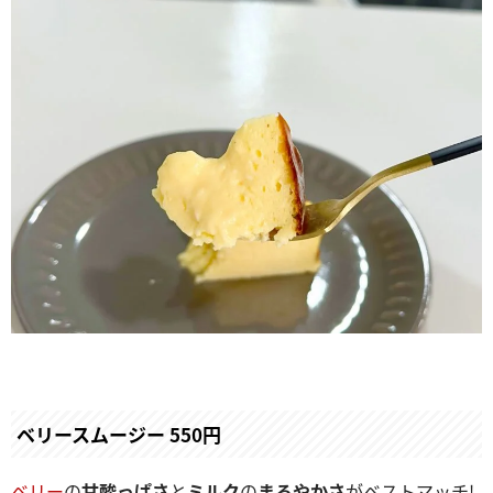
ベリースムージー 550円
ベリー
の
甘酸っぱさ
と
ミルク
の
まろやかさ
がベストマッチ!