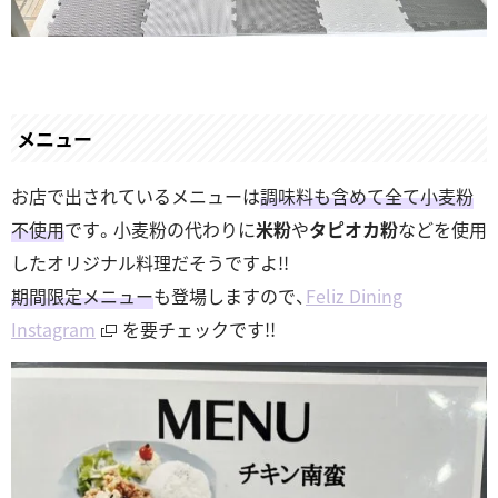
メニュー
お店で出されているメニューは
調味料も含めて全て小麦粉
不使用
です。小麦粉の代わりに
米粉
や
タピオカ粉
などを使用
したオリジナル料理だそうですよ!!
期間限定メニュー
も登場しますので、
Feliz Dining
Instagram
を要チェックです!!