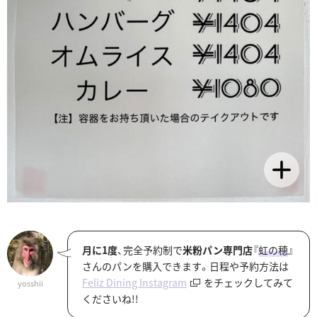
月に1度
、完全予約制で
米粉パン専門店
『
虹の穂
』
さんのパンを購入できます。日程や予約方法は
Feliz Dining Instagram
をチェックしてみて
yosshii
くださいね!!