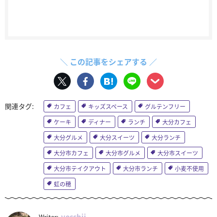
＼ この記事をシェアする ／
カフェ
キッズスペース
グルテンフリー
ケーキ
ディナー
ランチ
大分カフェ
大分グルメ
大分スイーツ
大分ランチ
大分市カフェ
大分市グルメ
大分市スイーツ
大分市テイクアウト
大分市ランチ
小麦不使用
虹の穂
yosshii
Writer: