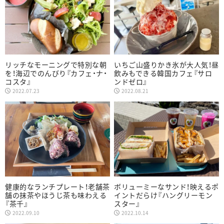
リッチなモーニングで特別な朝
いちご山盛りかき氷が大人気！昼
を！海辺でのんびり『カフェ・ナ・
飲みもできる韓国カフェ『サロ
コスタ』
ンドゼロ』
2022.07.23
2022.08.21
健康的なランチプレート！老舗茶
ボリューミーなサンド！映えるポ
舗の抹茶やほうじ茶も味わえる
イントだらけ『ハングリーモン
『茶千』
スター』
2022.09.10
2022.10.14