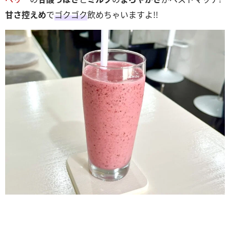
甘さ控えめ
で
ゴクゴク
飲めちゃいますよ!!