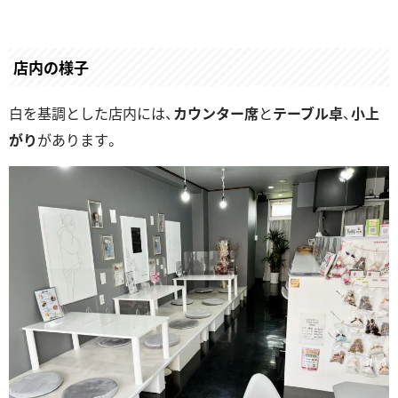
店内の様子
白を基調とした店内には、
カウンター席
と
テーブル卓
、
小上
がり
があります。