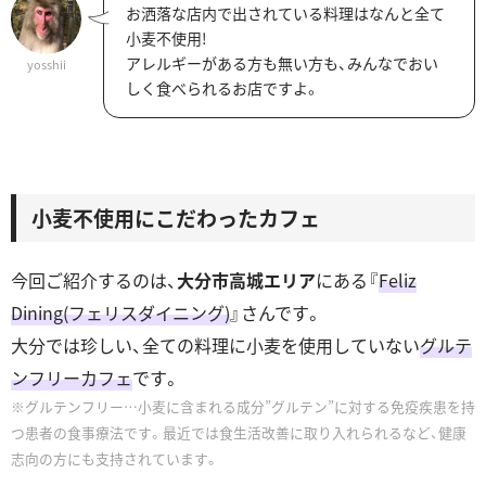
お洒落な店内で出されている料理はなんと全て
小麦不使用!
アレルギーがある方も無い方も、みんなでおい
yosshii
しく食べられるお店ですよ。
小麦不使用にこだわったカフェ
今回ご紹介するのは、
大分市高城エリア
にある『
Feliz
Dining(フェリスダイニング)
』さんです。
大分では珍しい、全ての料理に小麦を使用していない
グルテ
ンフリーカフェ
です。
グルテンフリー…小麦に含まれる成分”グルテン”に対する免疫疾患を持
つ患者の食事療法です。最近では食生活改善に取り入れられるなど、健康
志向の方にも支持されています。