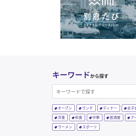
キーワード
から探す
オープン
ランチ
ディナー
女子
洋食
和食
中華
居酒屋
ア
ラーメン
スポーツ