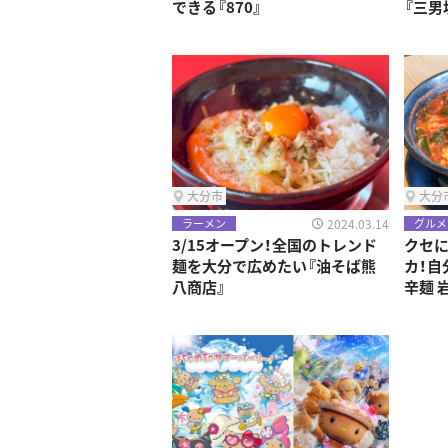
できる『870』
『三男
大分市
大分
2024.03.14
ラーメン
グルメ
3/15オープン！全国のトレンド
クセ
麺を大分で広めたい『油そば熊
カ！自
八商店』
辛麺 