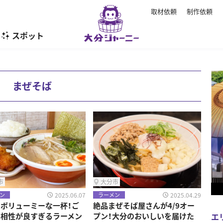
取材依頼
制作依頼
スポット
暮らし
まぜそば
市
大分市
2025.06.07
2025.04.29
ン
ラーメン
ボリューミーな一杯！ご
絶品まぜそば屋さんが4/9オー
エ
の相性が良すぎるラーメン
プン！大分のおいしいを届けた