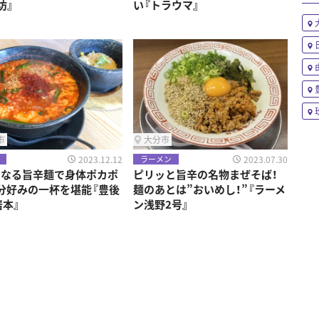
坊』
い『トラウマ』
市
大分市
2023.12.12
2023.07.30
ラーメン
になる旨辛麺で身体ポカポ
ピリッと旨辛の名物まぜそば！
分好みの一杯を堪能『豊後
麺のあとは”おいめし！”『ラーメ
岩本』
ン浅野2号』