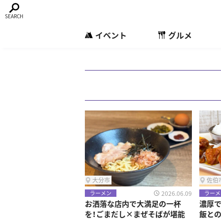
イベント
グルメ
大分市
佐伯
2026.06.09
ラーメン
ラーメ
お洒落な店内で大満足の一杯
濃厚で
を！ごまだし×まぜそばが堪能
飯と