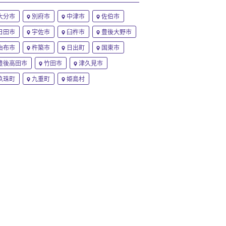
大分市
別府市
中津市
佐伯市
日田市
宇佐市
臼杵市
豊後大野市
由布市
杵築市
日出町
国東市
豊後高田市
竹田市
津久見市
玖珠町
九重町
姫島村