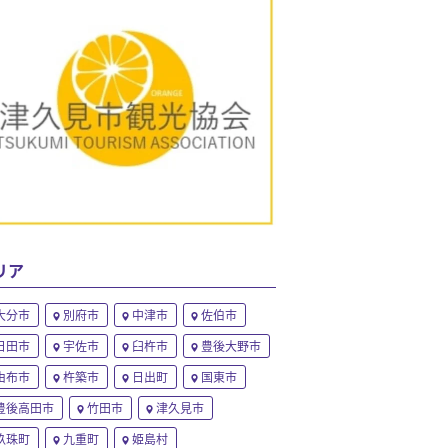
リア
大分市
別府市
中津市
佐伯市
日田市
宇佐市
臼杵市
豊後大野市
由布市
杵築市
日出町
国東市
豊後高田市
竹田市
津久見市
玖珠町
九重町
姫島村