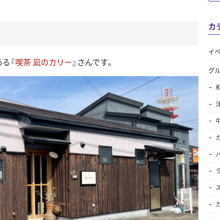
カ
イ
ある『
喫茶 凪のカリー
』さんです。
グ