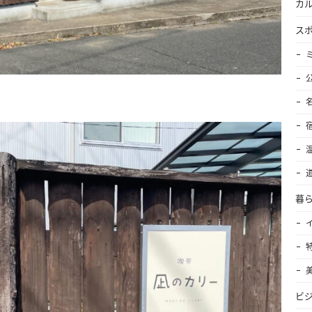
カ
ス
暮
ビ