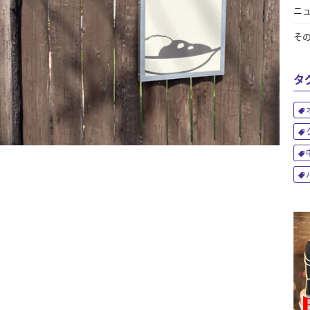
ニ
そ
タ