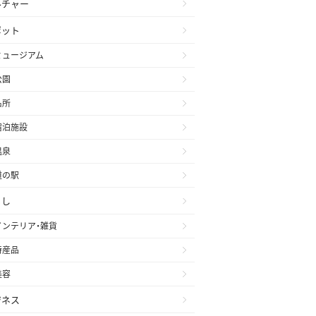
ルチャー
ポット
ミュージアム
公園
名所
宿泊施設
温泉
道の駅
らし
インテリア・雑貨
特産品
美容
ジネス