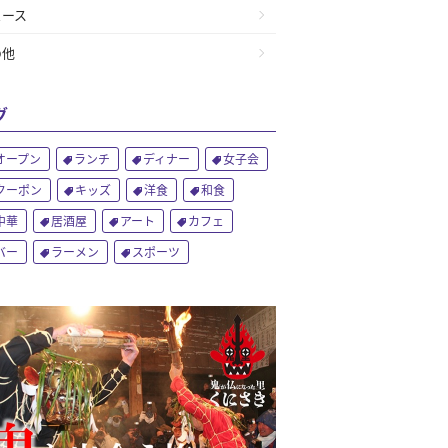
ュース
の他
グ
オープン
ランチ
ディナー
女子会
クーポン
キッズ
洋食
和食
中華
居酒屋
アート
カフェ
バー
ラーメン
スポーツ