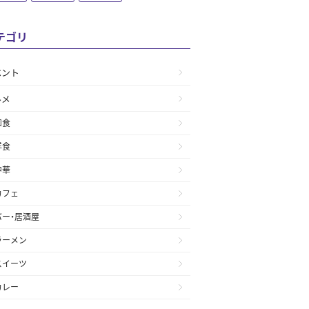
テゴリ
ベント
ルメ
和食
洋食
中華
カフェ
バー・居酒屋
ラーメン
スイーツ
カレー