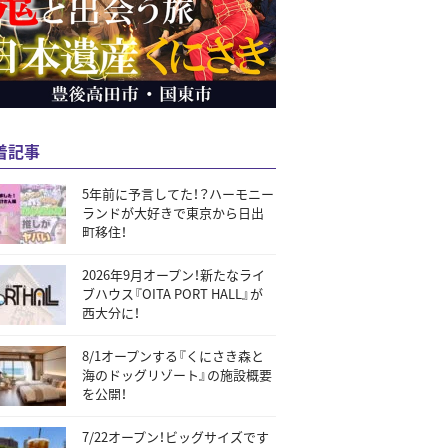
着記事
5年前に予言してた！？ハーモニー
ランドが大好きで東京から日出
町移住！
2026年9月オープン！新たなライ
ブハウス『OITA PORT HALL』が
西大分に！
8/1オープンする『くにさき森と
海のドッグリゾート』の施設概要
を公開！
7/22オープン！ビッグサイズです