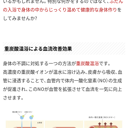
いるかもしれません。特別な何かをするのではなく、
ふだん
の入浴で身体の中からじっくり温めて健康的な身体作り
を
してみませんか?
重炭酸温浴による⾎流改善効果
身体の不調に対処する⼀つの⽅法が
重炭酸温浴
です。
⾼濃度の重炭酸イオンが温⽔に溶け込み、⽪膚から吸収、⾎
管に浸透することで、⾎管内で体内⼀酸化窒素（NO）の⽣成
が促進され、このNOが⾎管を拡張させて⾎流を⼀気に向上
させます。