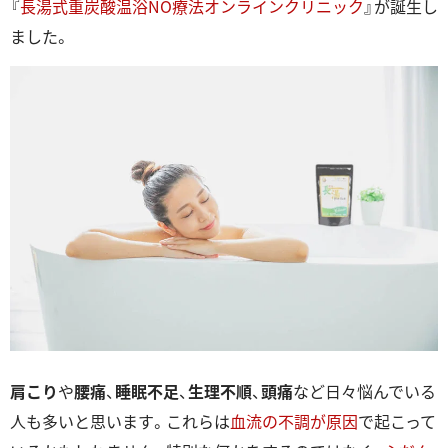
『
長湯式重炭酸温浴NO療法オンラインクリニック
』が誕生し
ました。
肩こり
や
腰痛
、
睡眠不足
、
生理不順
、
頭痛
など日々悩んでいる
人も多いと思います。これらは
血流の不調が原因
で起こって