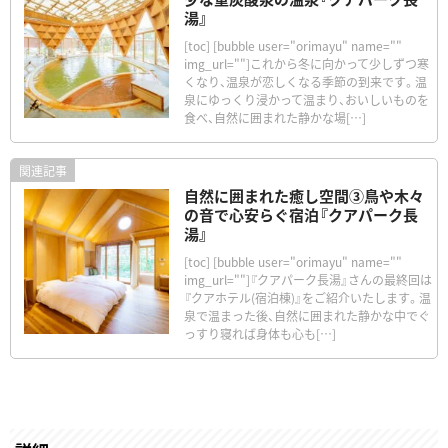
湯』
[toc] [bubble user="orimayu" name=""
img_url=""]これから冬に向かって少しずつ寒
くなり、温泉が恋しくなる季節の到来です。温
泉にゆっくり浸かって温まり、おいしいものを
食べ、自然に囲まれた静かな場[…]
自然に囲まれた癒し空間③鳥や木々
の音で心安らぐ宿泊『クアパーク長
湯』
[toc] [bubble user="orimayu" name=""
img_url=""]『クアパーク長湯』さんの最終回は
『クアホテル(宿泊棟)』をご紹介いたします。温
泉で温まった後、自然に囲まれた静かな中でぐ
っすり寝れば身体も心も[…]