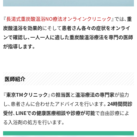
『
長湯式重炭酸温浴NO療法オンラインクリニック
』では、
重
炭酸温浴を効果的
にそして
患者さん各々の症状をオンライ
ンで確認し、一人一人に適した重炭酸温浴療法を専門の医師
が指導します。
医師紹介
『
東京TMクリニック
』の
担当医
と
温浴療法の専門家
が協力
し、患者さんに合わせたアドバイスを行います。
24時間問診
受付
、
LINEでの健康医療相談や診療が可能
で自由診療によ
る入浴剤の処方を行います。