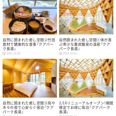
自然に囲まれた癒し空間②竹田
自然囲まれた癒し空間①体が喜
食材で健康的な食事『クアパー
ぶ希少な重炭酸泉の温泉『クア
ク長湯』
パーク長湯』
2021.10.28
2021.10.21
自然に囲まれた癒し空間③鳥や
2/16リニューアルオープン！期間
木々の音で心安らぐ宿泊『クア
限定でお得に宿泊『クアパーク
パーク長湯』
長湯』