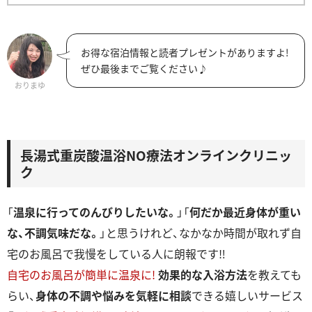
お得な宿泊情報と読者プレゼントがありますよ!
ぜひ最後までご覧ください♪
おりまゆ
長湯式重炭酸温浴NO療法オンラインクリニッ
ク
「
温泉に行ってのんびりしたいな。
」「
何だか最近身体が重い
な、不調気味だな。
」と思うけれど、なかなか時間が取れず自
宅のお風呂で我慢をしている人に朗報です‼
自宅のお風呂が簡単に温泉に!
効果的な入浴方法
を教えても
らい、
身体の不調や悩みを気軽に相談
できる嬉しいサービス