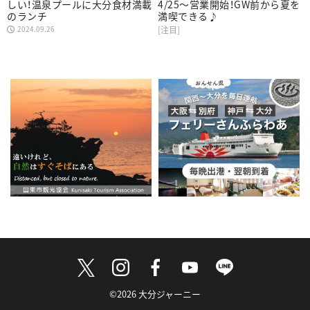
しい！温泉プールに大分食材満載
4/25～営業開始！GW前から夏を
のランチ
満喫できる♪
2024.09.26
[注目]
©2026 大分ジャーニー