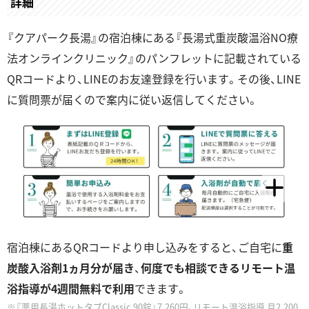
詳細
『クアパーク長湯』の宿泊棟にある『長湯式重炭酸温浴NO療
法オンラインクリニック』のパンフレットに記載されている
QRコードより、LINEのお友達登録を行います。その後、LINE
に質問票が届くので案内に従い返信してください。
宿泊棟にあるQRコードより申し込みをすると、ご自宅に
重
炭酸入浴剤1ヵ月分が届き
、
何度でも相談できるリモート温
浴指導が4週間無料で利用
できます。
『薬用長湯ホットタブClassic 90錠』7,260円、リモート温浴指導 月2,200