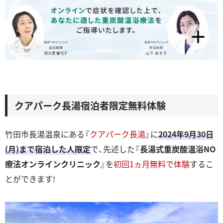
クアパーク長湯宿泊者限定無料体験
竹田市長湯温泉にある『
クアパーク長湯
』に
2024年9月30日
(月)まで宿泊した人限定
で、先述した『
長湯式重炭酸温浴NO
療法オンラインクリニック
』を
初回1ヵ月無料で体験
するこ
とができます!