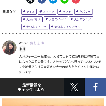
アイス
スイーツ
パフェ
夜パフェ
大分グルメ
大分スイーツ
大分市グルメ
大分市スイーツ
大分市テイクアウト
おりまゆ
Writer:
大分ジャーニー 編集長。 大分市出身で結婚を機に杵築市民
になった二児の母です。 大分ってどこへ行ってもおいしいモ
ノや絶景だらけ♡大好きな大分の魅力をたくさんお届けい
たします！
最新情報を
チェックしよう!