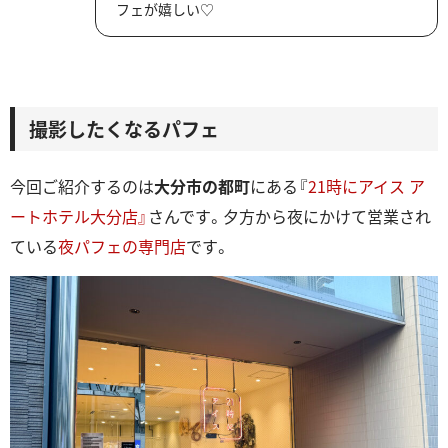
フェが嬉しい♡
撮影したくなるパフェ
今回ご紹介するのは
大分市の都町
にある『
21時にアイス ア
ートホテル大分店』
さんです。夕方から夜にかけて営業され
ている
夜パフェの専門店
です。