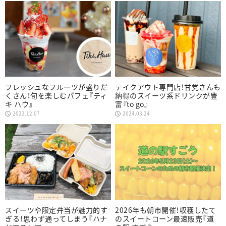
フレッシュなフルーツが盛りだ
テイクアウト専門店！甘党さんも
くさん！旬を楽しむパフェ『ティ
納得のスイーツ系ドリンクが豊
キ ハウ』
富『to go』
2022.12.07
2024.03.24
スイーツや限定弁当が魅力的す
2026年も朝市開催！収穫したて
ぎる！思わず通ってしまう『ハナ
のスイートコーン最速販売『道