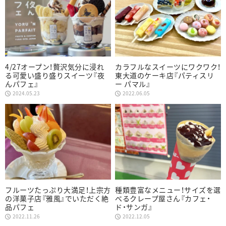
4/27オープン！贅沢気分に浸れ
カラフルなスイーツにワクワク！
る可愛い盛り盛りスイーツ『夜
東大道のケーキ店『パティスリ
んパフェ』
ー パマル』
2024.05.23
2022.06.05
フルーツたっぷり大満足！上宗方
種類豊富なメニュー！サイズを選
の洋菓子店『雅風』でいただく絶
べるクレープ屋さん『カフェ・
品パフェ
ド・サンガ』
2022.11.26
2022.12.05