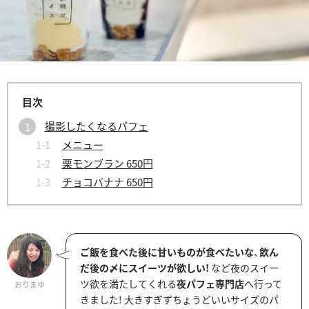
撮影したくなるパフェ
メニュー
栗モンブラン 650円
チョコバナナ 650円
ご飯を食べた後に甘いものが食べたいな
、
飲ん
だ後の〆にスイーツが欲しい!
など夜のスイー
ツ欲を満たしてくれる
夜パフェ専門店
へ行って
おりまゆ
きました! 大きすぎずちょうどいいサイズのパ