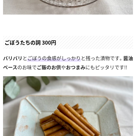
ごぼうたちの詞 300円
バリバリ
と
ごぼうの食感がしっかり
と残った漬物です。
醤油
ベース
のお味で
ご飯のお供
や
おつまみ
にもピッタリです!!