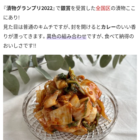
『
漬物グランプリ2022
』で
銀賞
を受賞した
全国区
の漬物ここ
にあり!
見た目は普通のキムチですが、封を開けると
カレー
のいい香
りが漂ってきます。
異色の組み合わせ
ですが、食べて納得の
おいしさです!!