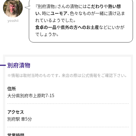
『別府漬物』さんの漬物には
こだわり
や
熱い想
い
、時に
ユーモア
、色々なものが一緒に漬け込ま
れているようでした。
yosshii
食卓の一品
や
県外の方へのお土産
などにいかが
でしょうか。
別府漬物
情報は取材当時のものです。来店の際は公式情報をご確認下さい。
住所
大分県別府市上原町7-15
アクセス
別府駅 車5分
営業時間