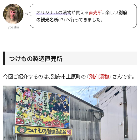
オリジナルの漬物
が買える
直売所
。楽しい
別府
の観光名所
(?!) へ行ってきました。
yosshii
つけもの製造直売所
今回ご紹介するのは、
別府市上原町
の『
別府漬物
』さんです。