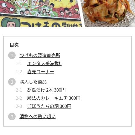
つけもの製造直売所
エンタメ感満載!!
直売コーナー
購入した商品
胡瓜漬け 2本 300円
魔法のカレーキムチ 300円
ごぼうたちの詞 300円
漬物への熱い想い