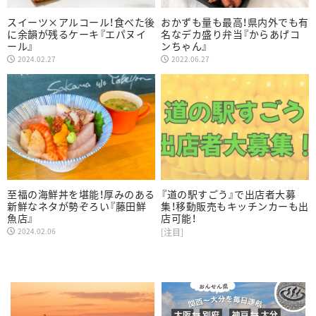
スイーツ×アルコール！食べた後
おかずも量も最高！県内外でも有
に余韻が残るケーキ『エパヌイ
名なデカ盛り弁当『からあげコ
ール』
ンちゃん』
2024.02.27
2022.06.27
至福の海鮮丼を堪能！厚みのある
『道の駅すごう』で出店者大募
新鮮なネタが勢ぞろい『藤田鮮
集！移動販売もキッチンカーも出
魚店』
店可能！
2024.02.06
[注目]