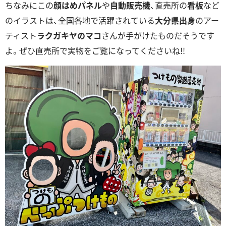
ちなみにこの
顔はめパネル
や
自動販売機
、直売所の
看板
など
のイラストは、全国各地で活躍されている
大分県出身
のアー
ティスト
ラクガキヤのマコ
さんが手がけたものだそうです
よ。ぜひ直売所で実物をご覧になってくださいね!!