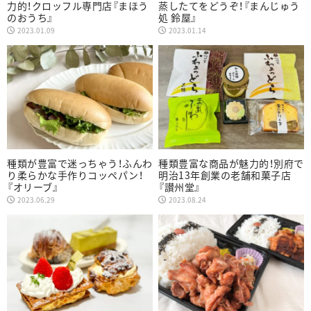
力的！クロッフル専門店『まほう
蒸したてをどうぞ！『まんじゅう
のおうち』
処 鈴屋』
2023.01.09
2023.01.14
種類が豊富で迷っちゃう！ふんわ
種類豊富な商品が魅力的！別府で
り柔らかな手作りコッペパン！
明治13年創業の老舗和菓子店
『オリーブ』
『讃州堂』
2023.06.29
2023.08.24