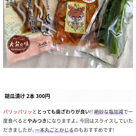
胡瓜漬け 2本 300円
パリッパリッ
と
とっても歯ざわりが良い
!!
絶妙な塩加減
で一
度食べると
やみつき
になりますよ。今回はスライスしていた
だきましたが、
一本丸ごとかじる
のもおすすめです!