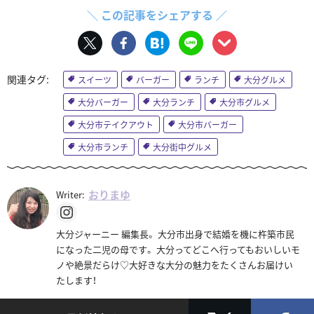
＼ この記事をシェアする ／
スイーツ
バーガー
ランチ
大分グルメ
大分バーガー
大分ランチ
大分市グルメ
大分市テイクアウト
大分市バーガー
大分市ランチ
大分街中グルメ
おりまゆ
Writer:
大分ジャーニー 編集長。 大分市出身で結婚を機に杵築市民
になった二児の母です。 大分ってどこへ行ってもおいしいモ
ノや絶景だらけ♡大好きな大分の魅力をたくさんお届けい
たします！