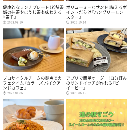
健康的なランチプレート！老舗茶
ボリューミーなサンド！映えるポ
舗の抹茶やほうじ茶も味わえる
イントだらけ『ハングリーモン
『茶千』
スター』
2022.09.10
2022.10.14
プロサイクルチームの拠点でカ
アプリで簡単オーダー！自分好み
フェタイム『カラーズ バイクア
のサンドイッチが作れる『ピー
ンドカフェ』
イービー』
2023.01.06
2023.06.15