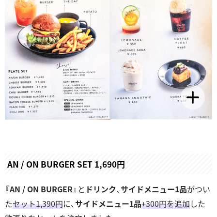
AN / ON BURGER SET 1,690円
『
AN / ON BURGER
』と
ドリンク
、
サイドメニュー1品
がつい
た
セット1,390円
に、
サイドメニュー1品
+300円を追加
した