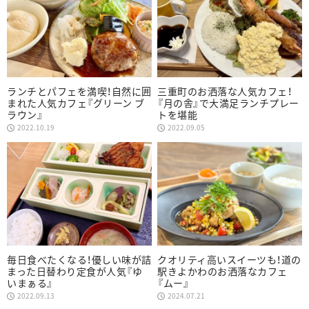
ランチとパフェを満喫！自然に囲
三重町のお洒落な人気カフェ！
まれた人気カフェ『グリーン ブ
『月の舎』で大満足ランチプレー
ラウン』
トを堪能
2022.10.19
2022.09.05
毎日食べたくなる！優しい味が詰
クオリティ高いスイーツも！道の
まった日替わり定食が人気『ゆ
駅きよかわのお洒落なカフェ
いまぁる』
『ムー』
2022.09.13
2024.07.21