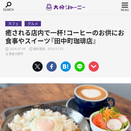
カフェ
グルメ
癒される店内で一杯！コーヒーのお供にお
食事やスイーツ『田中町珈琲店』
2024.07.04
2024.07.03
豊後大野市