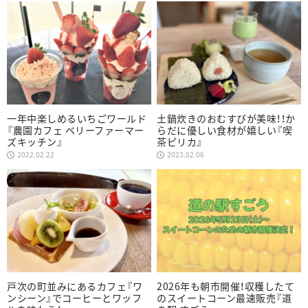
一年中楽しめるいちごワールド
土鍋炊きのおむすびが美味！！か
『農園カフェ ベリーファーマー
らだに優しい食材が嬉しい『喫
ズキッチン』
茶ピリカ』
2022.02.22
2023.02.06
戸次の町並みにあるカフェ『ワ
2026年も朝市開催！収穫したて
ンシーン』でコーヒーとワッフ
のスイートコーン最速販売『道