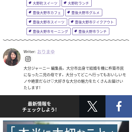
大野町スイーツ
大野町ランチ
豊後大野市カフェ
豊後大野市グルメ
豊後大野市スイーツ
豊後大野市テイクアウト
豊後大野市モーニング
豊後大野市ランチ
おりまゆ
Writer:
大分ジャーニー 編集長。 大分市出身で結婚を機に杵築市民
になった二児の母です。 大分ってどこへ行ってもおいしいモ
ノや絶景だらけ♡大好きな大分の魅力をたくさんお届けい
たします！
最新情報を
チェックしよう!