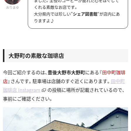
ました。主役のコーヒーが疲れた心をほぐして
くれる素敵なお店です。
おりまゆ
大分県内では珍しい”
シェア図書館
“が店内にあ
りますよ♪
大野町の素敵な珈琲店
今回ご紹介するのは、
豊後大野市大野町
にある『
田中町珈琲
店
』さんです。駐車場は店舗のすぐ近くにあります。
田中町
珈琲店 Instagram
の投稿に場所が記載されているので、
事前にご確認ください。