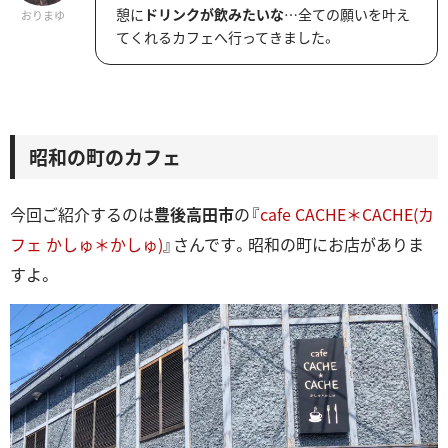
憩に
ドリンクが飲みたいな
…全ての願いを叶え
おりまゆ
てくれるカフェへ行ってきました。
昭和の町のカフェ
今回ご紹介するのは
豊後高田市
の『
cafe CACHE＊CACHE(カ
フェ かしゅ＊かしゅ)
』さんです。昭和の町にお店がありま
すよ。