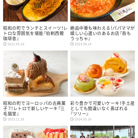
昭和の町でランチとスイーツ！レ
絶品中華も味わえる！パパママが
トロな雰囲気を堪能『伯剌西爾
嬉しい心遣いのあるお店『呑も
珈琲舎』
うっちゃ』
2022.05.20
2023.09.24
昭和の町でヨーロッパの古典菓
彩り豊かで可愛いケーキ！手土産
子？！レトロで新しいケーキ『三
としても間違いなく喜ばれる
毛猫堂』
『ツリー』
2023.11.16
2024.05.26