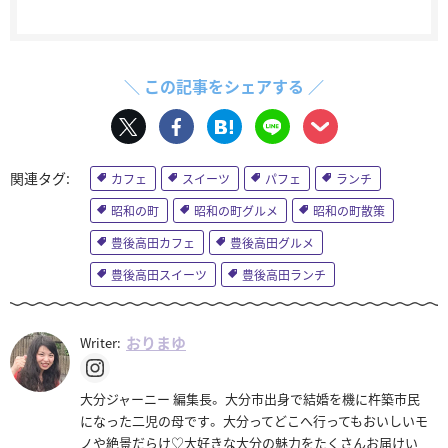
＼ この記事をシェアする ／
カフェ
スイーツ
パフェ
ランチ
昭和の町
昭和の町グルメ
昭和の町散策
豊後高田カフェ
豊後高田グルメ
豊後高田スイーツ
豊後高田ランチ
おりまゆ
Writer:
大分ジャーニー 編集長。 大分市出身で結婚を機に杵築市民
になった二児の母です。 大分ってどこへ行ってもおいしいモ
ノや絶景だらけ♡大好きな大分の魅力をたくさんお届けい