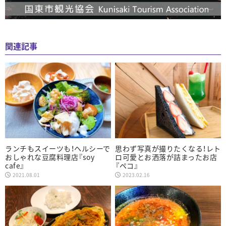
関連記事
ランチもスイーツも！ヘルシーで
思わず写真が撮りたくなる！レト
おしゃれな豆腐料理店『soy
ロ可愛とお洒落が詰まったお店
cafe』
『ペコ』
2021.08.01
2023.02.16