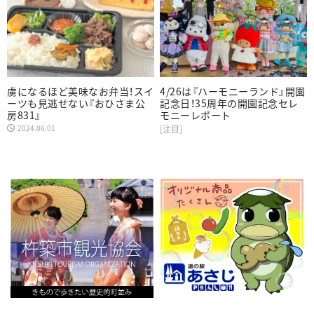
虜になるほど美味なお弁当！スイ
4/26は『ハーモニーランド』開園
ーツも見逃せない『おひさま公
記念日！35周年の開園記念セレ
房831』
モニーレポート
2024.06.01
[注目]