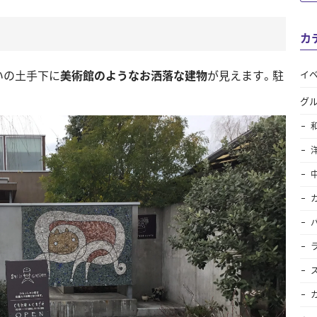
カ
いの土手下に
美術館のようなお洒落な建物
が見えます。駐
イ
グ