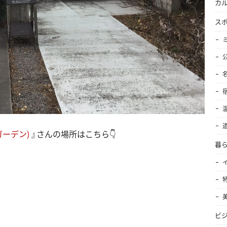
カ
ス
ーガーデン)
』さんの場所はこちら👇
暮
ビ