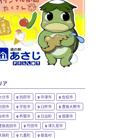
リア
大分市
別府市
中津市
佐伯市
日田市
宇佐市
臼杵市
豊後大野市
由布市
杵築市
日出町
国東市
豊後高田市
竹田市
津久見市
玖珠町
九重町
姫島村