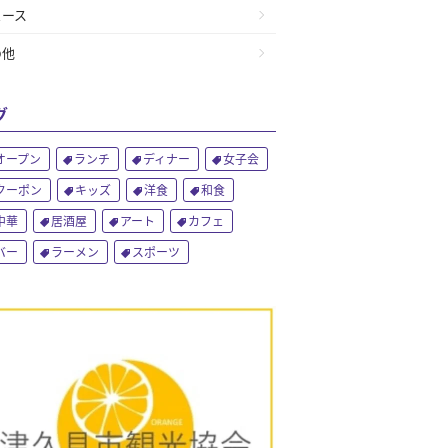
ュース
の他
グ
オープン
ランチ
ディナー
女子会
クーポン
キッズ
洋食
和食
中華
居酒屋
アート
カフェ
バー
ラーメン
スポーツ