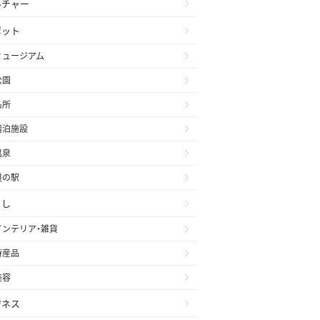
ルチャー
ポット
ミュージアム
公園
名所
宿泊施設
温泉
道の駅
らし
インテリア・雑貨
特産品
美容
ジネス