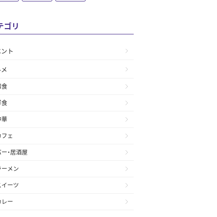
テゴリ
ベント
ルメ
和食
洋食
中華
カフェ
バー・居酒屋
ラーメン
スイーツ
カレー