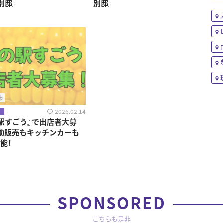
別邸』
別邸』
市
2026.02.14
駅すごう』で出店者大募
動販売もキッチンカーも
能！
SPONSORED
こちらも是非