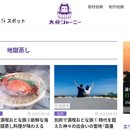
取材依頼
制作依頼
スポット
暮らし
地獄蒸し
市
別府市
2021.09.16
2021.09.02
名所
で満喫おとな旅③新鮮な海
別府で満喫おとな旅① 時代を超
エ
地獄蒸し料理が味わえる
えた神々の出会いの聖地『森藩