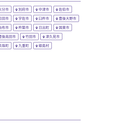
大分市
別府市
中津市
佐伯市
日田市
宇佐市
臼杵市
豊後大野市
由布市
杵築市
日出町
国東市
豊後高田市
竹田市
津久見市
玖珠町
九重町
姫島村