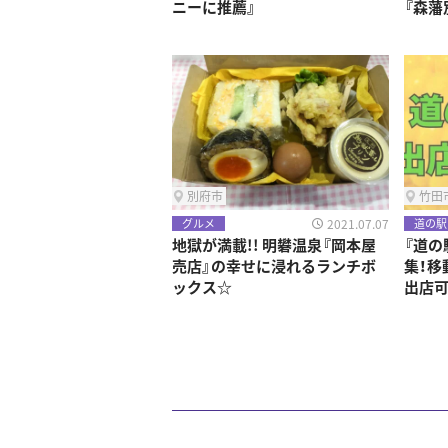
ニーに推薦』
『森藩
別府市
竹田
2021.07.07
グルメ
道の駅
地獄が満載!! 明礬温泉『岡本屋
『道の
売店』の幸せに浸れるランチボ
集！移
ックス☆
出店可