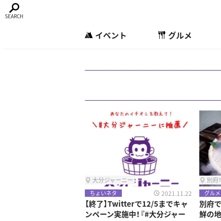
イベント
グルメ
大分ジャーニー
別府
2021.11.22
ちょいネタ
グルメ
【終了】Twitterで12/5までキャ
別府
ンペーン実施中！『#大分ジャー
鮮の