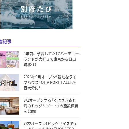
着記事
5年前に予言してた！？ハーモニー
ランドが大好きで東京から日出
町移住！
2026年9月オープン！新たなライ
ブハウス『OITA PORT HALL』が
西大分に！
8/1オープンする『くにさき森と
海のドッグリゾート』の施設概要
を公開！
7/22オープン！ビッグサイズです
っきりした味わい『MONSTER