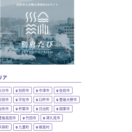
リア
大分市
別府市
中津市
佐伯市
日田市
宇佐市
臼杵市
豊後大野市
由布市
杵築市
日出町
国東市
豊後高田市
竹田市
津久見市
玖珠町
九重町
姫島村