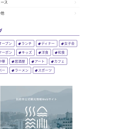
ュース
の他
グ
オープン
ランチ
ディナー
女子会
クーポン
キッズ
洋食
和食
中華
居酒屋
アート
カフェ
バー
ラーメン
スポーツ