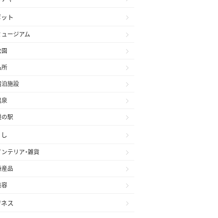
ポット
ミュージアム
公園
名所
宿泊施設
温泉
道の駅
らし
インテリア・雑貨
特産品
美容
ジネス