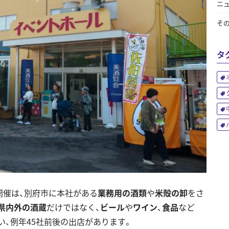
ニ
そ
タ
の開催は、別府市に本社がある
業務用の酒類
や
米殻の卸
をさ
県内外の酒蔵
だけではなく、
ビール
や
ワイン
、
食品
など
い、例年45社前後の出店があります。