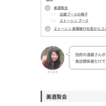
美酒覧会
出展ブースの様子
エトーシン ブース
エトーシン 尾藤敏行社長からコ
別府の酒屋さんが
食店関係者だけで
おりまゆ
美酒覧会