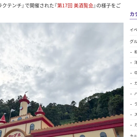
ラクテンチ』で開催された『
第17回 美酒覧会
』の様子をご
カ
イ
グ
カ