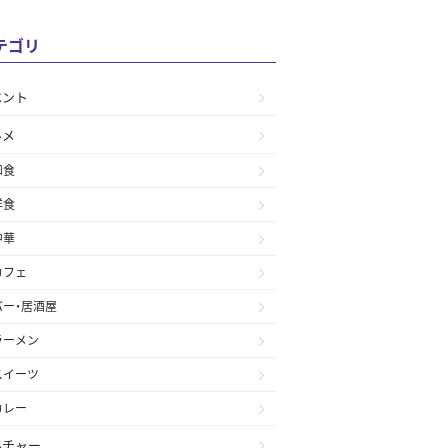
テゴリ
ベント
ルメ
和食
洋食
中華
カフェ
バー・居酒屋
ラーメン
スイーツ
カレー
ルチャー