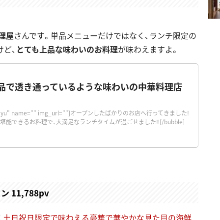
理屋
さんです。単品メニューだけではなく、ランチ限定の
けど、
とても上品な味わいのお料理
が味わえますよ。
！上品で透き通っているような味わいの中華料理店
="orimayu" name="" img_url=""]オープンしたばかりのお店へ行ってきました!
能できるお料理で、大満足なランチタイムが過ごせました‼[/bubble]
11,788pv
!
土日祝日限定で味わえる豪華で華やかな見た目の海鮮