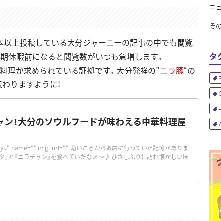
ニ
そ
00本以上投稿している大分ジャーニーの記事の中でも
閲覧
タ
長期休暇前になると閲覧数がいつも急増します。
お料理が求められている証拠です。大分発祥の”
ニラ豚
“の
わりますように!
ャン！大分のソウルフードが味わえる中華料理屋
="orimayu" name="" img_url=""]幼いころからお店に行っていた記憶がありま
ブタ』と『ニラチャン』を食べていたなぁ～♪ ひさしぶりに訪れ懐かしい味