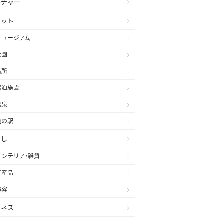
ルチャー
ポット
ミュージアム
公園
名所
宿泊施設
温泉
道の駅
らし
インテリア・雑貨
特産品
美容
ジネス