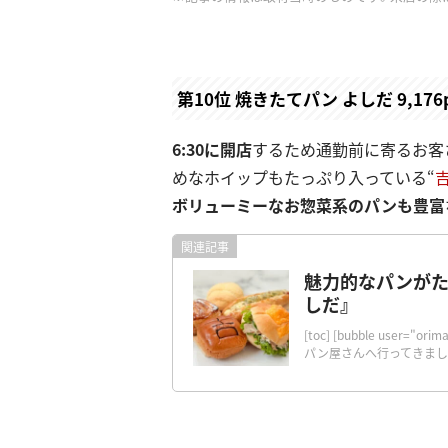
第10位 焼きたてパン よしだ 9,176
6:30に開店
するため通勤前に寄るお客
めなホイップもたっぷり入っている“
ボリューミーなお惣菜系のパンも豊富
魅力的なパンがた
しだ』
[toc] [bubble user
パン屋さんへ行ってきました。