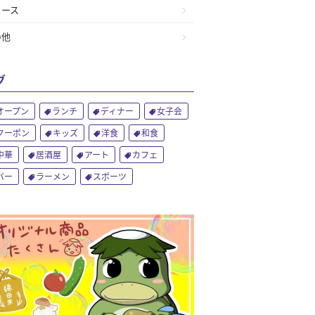
ュース
の他
グ
オープン
ランチ
ディナー
女子会
クーポン
キッズ
洋食
和食
中華
居酒屋
アート
カフェ
バー
ラーメン
スポーツ