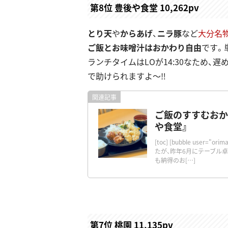
第8位 豊後や食堂 10,262pv
とり天
や
からあげ
、
ニラ豚
など
大分名
ご飯とお味噌汁はおかわり自由
です。
ランチタイムはLOが14:30なため、
で助けられますよ～‼
ご飯のすすむおか
や食堂』
[toc] [bubble user
たが、昨年6月にテーブル
も納得のお[…]
第7位 桃園 11,135pv