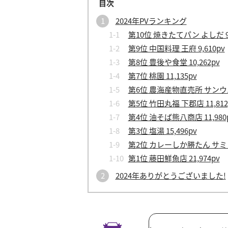
2024年PVランキング
第10位 焼きたてパン よしだ 9,
第9位 中国料理 王府 9,610pv
第8位 豊後や食堂 10,262pv
第7位 桃園 11,135pv
第6位 農海産物直売所 サンウエス
第5位 竹田丸福 下郡店 11,812
第4位 油そば熊八商店 11,980
第3位 塩湯 15,496pv
第2位 カレーしか勝たん サミット
第1位 藤田鮮魚店 21,974pv
2024年ありがとうございました!