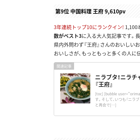
第9位 中国料理 王府 9,610pv
3年連続トップ10にランクイン!
1,1
数がベスト3
に入る大人気記事です。
県内外問わず『王府』さんのおいしい
おいしさが、もっともっと多くの人に伝
ニラブタ！ニラチ
『王府』
[toc] [bubble user
す。そして、いつも『ニラ
と再会で[…]