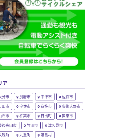
リア
大分市
別府市
中津市
佐伯市
日田市
宇佐市
臼杵市
豊後大野市
由布市
杵築市
日出町
国東市
豊後高田市
竹田市
津久見市
玖珠町
九重町
姫島村