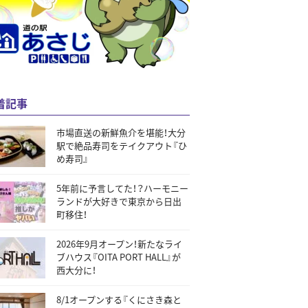
着記事
市場直送の新鮮魚介を堪能！大分
駅で絶品寿司をテイクアウト『ひ
め寿司』
5年前に予言してた！？ハーモニー
ランドが大好きで東京から日出
町移住！
2026年9月オープン！新たなライ
ブハウス『OITA PORT HALL』が
西大分に！
8/1オープンする『くにさき森と