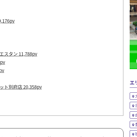
176pv
タン 11,788pv
pv
pv
エ
別府店 20,358pv