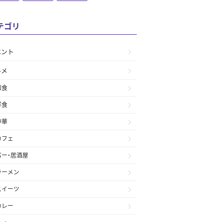
テゴリ
ベント
ルメ
和食
洋食
中華
カフェ
バー・居酒屋
ラーメン
スイーツ
カレー