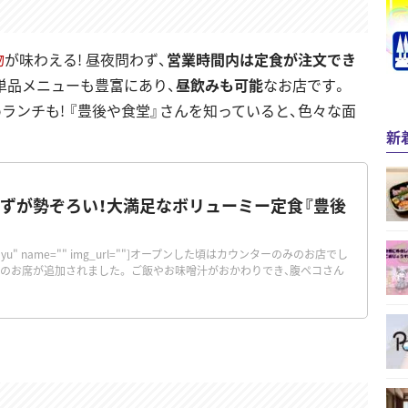
物
が味わえる! 昼夜問わず、
営業時間内は定食が注文でき
単品メニューも豊富にあり、
昼飲みも可能
なお店です。
遅めランチも! 『豊後や食堂』さんを知っていると、色々な面
新
ずが勢ぞろい！大満足なボリューミー定食『豊後
="orimayu" name="" img_url=""]オープンした頃はカウンターのみのお店でし
卓のお席が追加されました。 ご飯やお味噌汁がおかわりでき、腹ペコさん