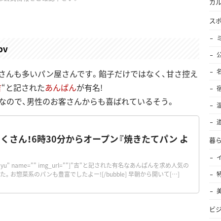
カ
ス
pv
さんも多いパン屋さんです。餡子だけではなく、甘さ控え
吉
“と記された
あんぱん
が有名!
なので、男性のお客さんからも喜ばれているそう。
くさん！6時30分からオープン『焼きたてパン よ
暮
="orimayu" name="" img_url=""]"吉"と記された有名なあんぱんを求め人気の
お惣菜系のパンも豊富でしたよー![/bubble] 早朝から開いて[…]
ビ