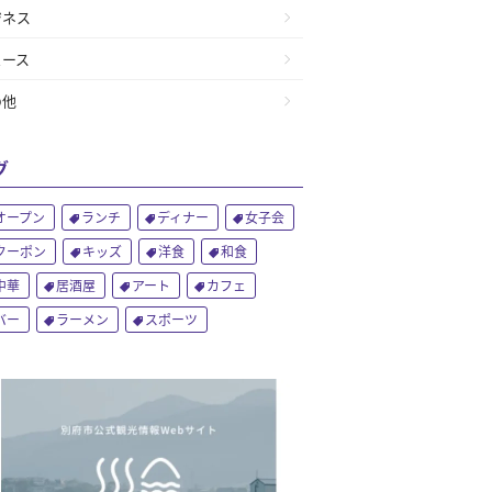
ジネス
ュース
の他
グ
オープン
ランチ
ディナー
女子会
クーポン
キッズ
洋食
和食
中華
居酒屋
アート
カフェ
バー
ラーメン
スポーツ