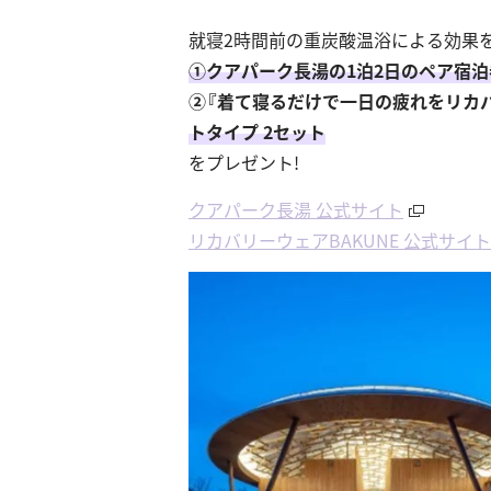
就寝2時間前の重炭酸温浴による効果を
①クアパーク⻑湯の1泊2⽇のペア宿泊
②『着て寝るだけで一日の疲れをリカ
トタイプ 2セット
をプレゼント!
クアパーク⻑湯 公式サイト
リカバリーウェアBAKUNE 公式サイト