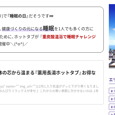
り)で
『睡眠の日』
だそうです💤
睡眠
、
健康づくりの元になる
を1人でも多くの方に
ために、ホットタブが 『
重炭酸温浴で睡眠チャレンジ
開催中＼(^o^)／
体の芯から温まる『薬用長湯ホットタブ』お得な
エ
="orimayu" name="" img_url=""]12月に入り気温がグッと下がり寒くなりまし
のんびりリラックスが幸せ♪ これからの寒い季節に欠かせないのは、1年