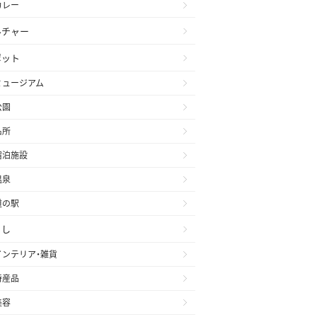
カレー
ルチャー
ポット
ミュージアム
公園
名所
宿泊施設
温泉
道の駅
らし
インテリア・雑貨
特産品
美容