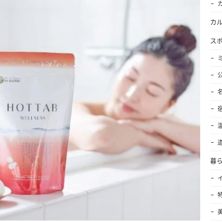
カ
ス
暮