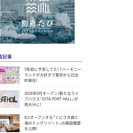
着記事
5年前に予言してた！？ハーモニー
ランドが大好きで東京から日出
町移住！
2026年9月オープン！新たなライ
ブハウス『OITA PORT HALL』が
西大分に！
8/1オープンする『くにさき森と
海のドッグリゾート』の施設概要
を公開！