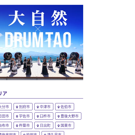
リア
大分市
別府市
中津市
佐伯市
日田市
宇佐市
臼杵市
豊後大野市
由布市
杵築市
日出町
国東市
豊後高田市
竹田市
津久見市