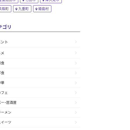
玖珠町
九重町
姫島村
テゴリ
ベント
ルメ
和食
洋食
中華
カフェ
バー・居酒屋
ラーメン
スイーツ