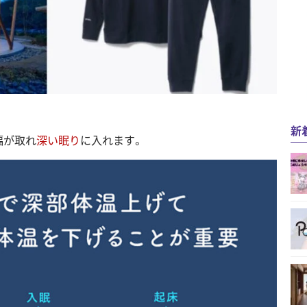
新
幅が取れ
深い眠り
に入れます。