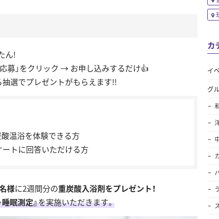
カ
たん!
に応募」をクリック → お申し込みするだけ👍
イ
抽選でプレゼントがもらえます!!
グ
重炭酸温浴を体験できる方
ケートに回答いただける方
0名様
に2週間分の
重炭酸入浴剤をプレゼント！
・睡眠測定』
を実施いただきます。