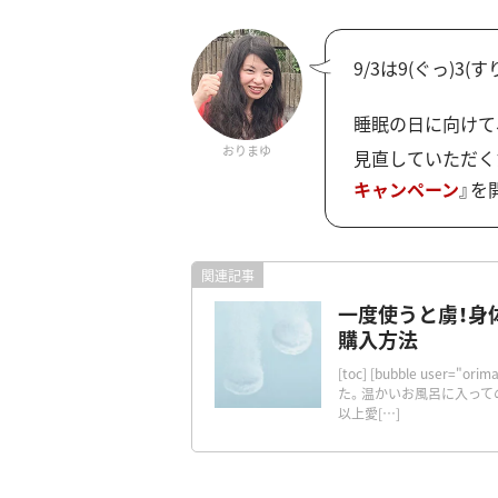
9/3は9(ぐっ)3(す
睡眠の日に向けて
おりまゆ
見直していただく
キャンペーン
』を
一度使うと虜！身
購入方法
[toc] [bubble user
た。温かいお風呂に入って
以上愛[…]