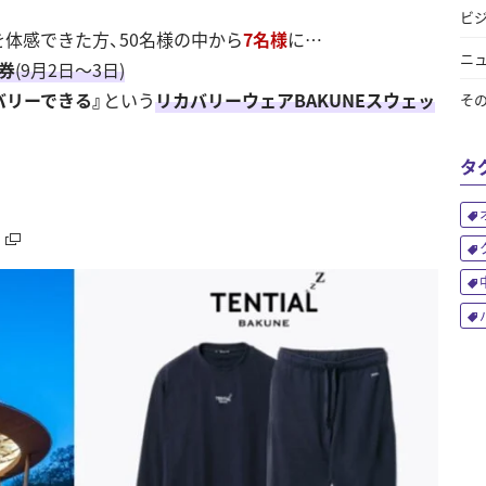
ビ
体感できた方、50名様の中から
7名様
に…
ニ
券
(9月2日～3日)
バリーできる』
という
リカバリーウェアBAKUNEスウェッ
そ
タ