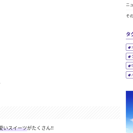
ニ
そ
タ
1
愛いスイーツ
がたくさん‼