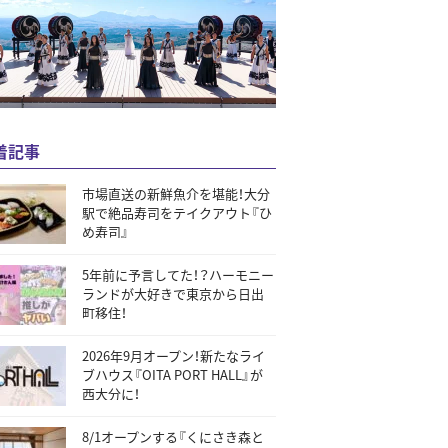
着記事
市場直送の新鮮魚介を堪能！大分
駅で絶品寿司をテイクアウト『ひ
め寿司』
5年前に予言してた！？ハーモニー
ランドが大好きで東京から日出
町移住！
2026年9月オープン！新たなライ
ブハウス『OITA PORT HALL』が
西大分に！
8/1オープンする『くにさき森と