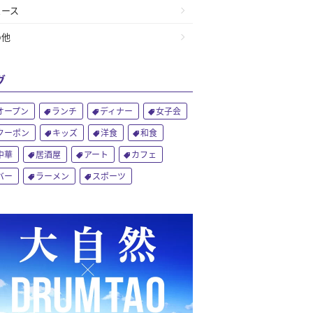
ュース
の他
グ
オープン
ランチ
ディナー
女子会
クーポン
キッズ
洋食
和食
中華
居酒屋
アート
カフェ
バー
ラーメン
スポーツ