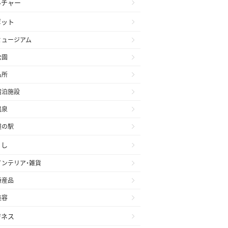
ルチャー
ポット
ミュージアム
公園
名所
宿泊施設
温泉
道の駅
らし
インテリア・雑貨
特産品
美容
ジネス