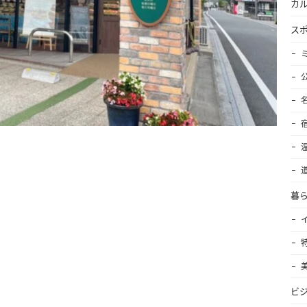
カ
ス
暮
ビ