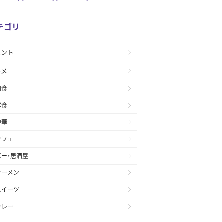
テゴリ
ベント
ルメ
和食
洋食
中華
カフェ
バー・居酒屋
ラーメン
スイーツ
カレー