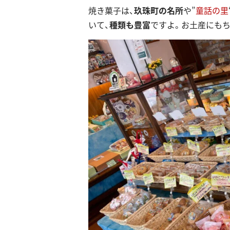
焼き菓子は、
玖珠町の名所
や”
童話の里
いて、
種類も豊富
ですよ。お土産にもち