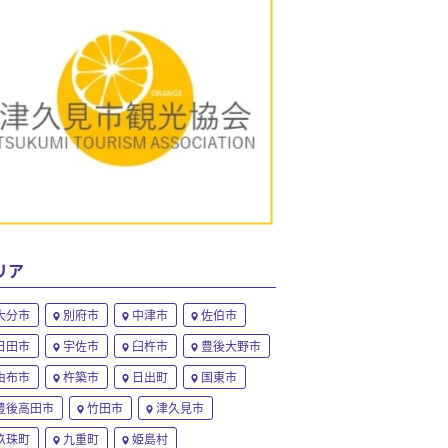
リア
大分市
別府市
中津市
佐伯市
日田市
宇佐市
臼杵市
豊後大野市
由布市
杵築市
日出町
国東市
豊後高田市
竹田市
津久見市
玖珠町
九重町
姫島村