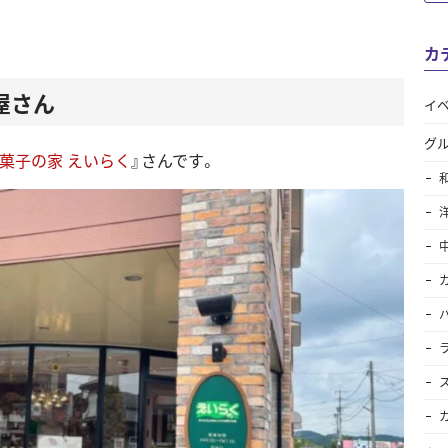
カ
屋さん
イ
グ
菓子の家 えいらく
』さんです。