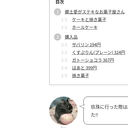
郷土愛がステキなお菓子屋さん
ケーキと焼き菓子
ホールケーキ
購入品
サバリン 194円
くすぷりん(プレーン) 324円
ガトーショコラ 367円
はあと 399円
焼き菓子
玖珠に行った際は
た‼
りー