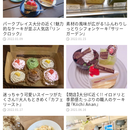
パークプレイス大分の近く！魅力
素材の風味が広がる！ふんわりし
的なケーキが並ぶ人気店『リン
っとりシフォンケーキ『サリー
クロック』
ガーデン』
2022.01.09
2022.01.15
迷っちゃう可愛いスイーツがた
【閉店】大分IC近く!! イロドリと
くさん!!大人もときめく『カフェ
季節感たっぷりの職人のケーキ
リースト』
屋『Kiichi Anan』
2022.01.17
2021.06.16