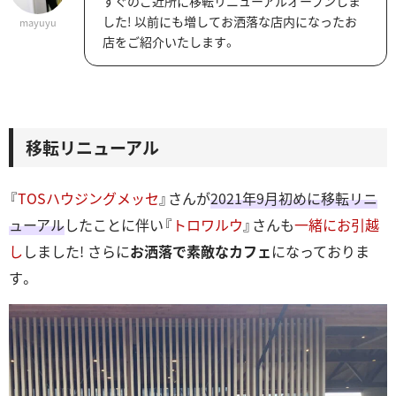
すぐのご近所に移転リニューアルオープンしま
した! 以前にも増してお洒落な店内になったお
mayuyu
店をご紹介いたします。
移転リニューアル
『
TOSハウジングメッセ
』さんが
2021年9月初めに移転リニ
ューアル
したことに伴い『
トロワルウ
』さんも
一緒にお引越
し
しました! さらに
お洒落で素敵なカフェ
になっておりま
す。