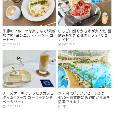
季節のフルーツを楽しんで！素敵
いちご山盛りかき氷が大人気！昼
な空間『ヨンエルディーケー コ
飲みもできる韓国カフェ『サロ
ーヒー』
ンドゼロ』
2022.08.05
2022.08.21
チーズケーキでまったりカフェ
2026年の『アクアビート』は
タイム『ラーズ コーヒーアンド
4/25～営業開始！GW前から夏を
ベーカリー』
満喫できる♪
2022.11.02
[注目]