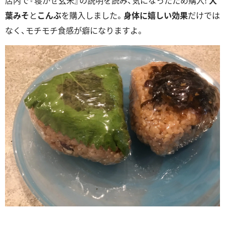
店内で『寝かせ玄米』の説明を読み、気になったため購入!
大
葉みそ
と
こんぶ
を購入しました。
身体に嬉しい効果
だけでは
なく、モチモチ食感が癖になりますよ。