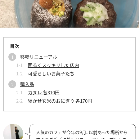
移転リニューアル
明るくスッキリした店内
可愛らしいお菓子たち
購入品
カヌレ 各310円
寝かせ玄米のおにぎり 各170円
人気のカフェが今年の9月、以前あった場所から