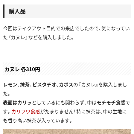
購入品
今回はテイクアウト目的での来店でしたので、気になってい
た『カヌレ』などを購入しました。
カヌレ 各310円
レモン
、
抹茶
、
ピスタチオ
、
カボス
の『カヌレ』を購入しまし
た。
表面はカリッ
としているにも関わらず、中は
モチモチ食感
で
す。
カリフワ食感
がたまりません! 特に抹茶は、中の生地に
も香り高い抹茶が入っています。