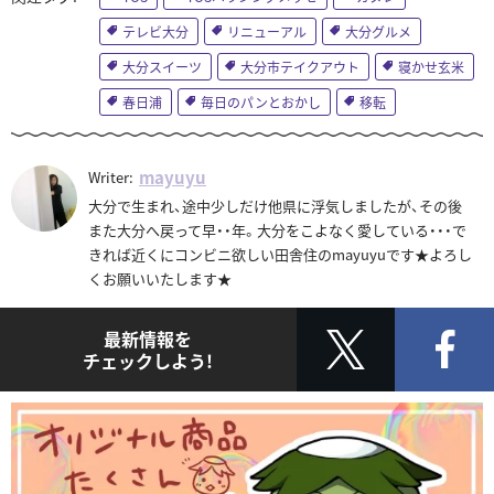
テレビ大分
リニューアル
大分グルメ
大分スイーツ
大分市テイクアウト
寝かせ玄米
春日浦
毎日のパンとおかし
移転
mayuyu
Writer:
大分で生まれ、途中少しだけ他県に浮気しましたが、その後
また大分へ戻って早・・年。大分をこよなく愛している・・・で
きれば近くにコンビニ欲しい田舎住のmayuyuです★よろし
くお願いいたします★
最新情報を
チェックしよう!