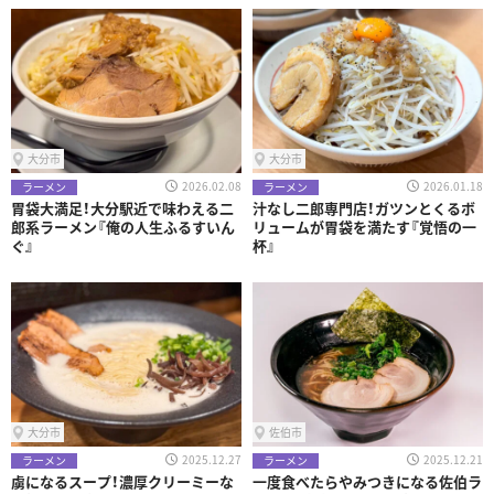
大分市
大分市
2026.02.08
2026.01.18
ラーメン
ラーメン
胃袋大満足！大分駅近で味わえる二
汁なし二郎専門店！ガツンとくるボ
郎系ラーメン『俺の人生ふるすいん
リュームが胃袋を満たす『覚悟の一
ぐ』
杯』
大分市
佐伯市
2025.12.27
2025.12.21
ラーメン
ラーメン
虜になるスープ！濃厚クリーミーな
一度食べたらやみつきになる佐伯ラ