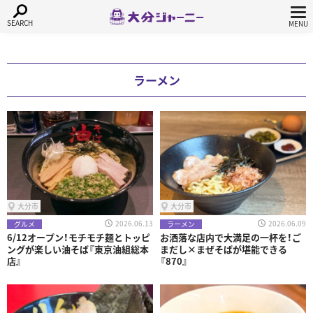
ラーメン
大分市
大分市
2026.06.13
2026.06.09
グルメ
ラーメン
6/12オープン！モチモチ麺とトッピ
お洒落な店内で大満足の一杯を！ご
ングが楽しい油そば『東京油組総本
まだし×まぜそばが堪能できる
店』
『870』