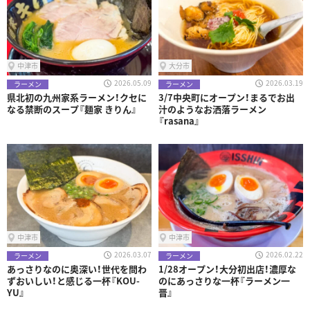
中津市
大分市
2026.05.09
2026.03.19
ラーメン
ラーメン
県北初の九州家系ラーメン！クセに
3/7中央町にオープン！まるでお出
なる禁断のスープ『麺家 きりん』
汁のようなお洒落ラーメン
『rasana』
中津市
中津市
2026.03.07
2026.02.22
ラーメン
ラーメン
あっさりなのに奥深い！世代を問わ
1/28オープン！大分初出店！濃厚な
ずおいしい！と感じる一杯『KOU-
のにあっさりな一杯『ラーメン一
YU』
晋』