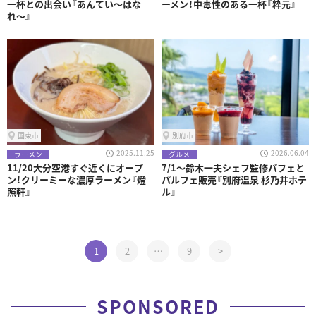
一杯との出会い『あんてい〜はな
ーメン！中毒性のある一杯『粋元』
れ〜』
国東市
別府市
2025.11.25
2026.06.04
ラーメン
グルメ
11/20大分空港すぐ近くにオープ
7/1～鈴木一夫シェフ監修パフェと
ン！クリーミーな濃厚ラーメン『燈
パルフェ販売『別府温泉 杉乃井ホテ
照軒』
ル』
1
2
…
9
>
SPONSORED