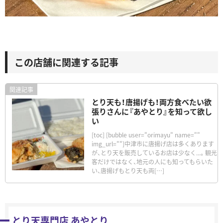
この店舗に関連する記事
とり天も！唐揚げも！両方食べたい欲
張りさんに『あやとり』を知って欲し
い
[toc] [bubble user="orimayu" name=""
img_url=""]中津市に唐揚げ店は多くあります
が、とり天を販売しているお店は少なく...。観光
客だけではなく、地元の人にも知ってもらいた
い、唐揚げもとり天も両[…]
とり天専門店 あやとり