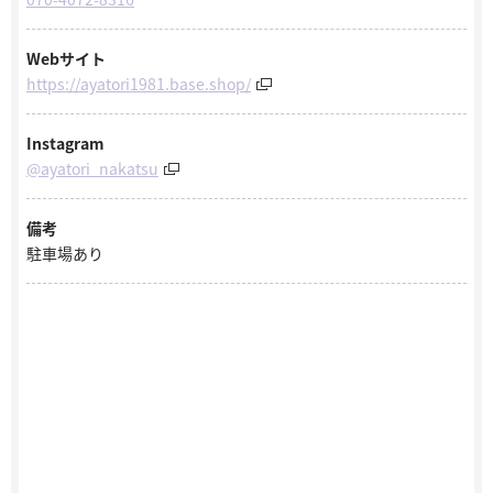
Webサイト
https://ayatori1981.base.shop/
Instagram
@ayatori_nakatsu
備考
駐車場あり