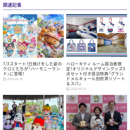
関連記事
7/3スタート！日焼けをした姿の
ハローキティ ルーム宿泊者限
クロミたちが『ハーモニーラン
定！オリジナルデザイングッズ3
ド』に登場！
点セット付き宿泊特典『グラン
ドメルキュール別府湾リゾート
2026.05.30
＆スパ』
2026.06.10