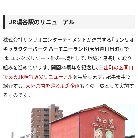
JR暘⾕駅のリニューアル
株式会社サンリオエンターテイメントが運営する『
サンリオ
キャラクターパーク ハーモニーランド(大分県日出町)
』で
は、エンタメリゾート化の⼀環として、地域と連携した取り
組みを進めています。
開園35周年を記念
し、
⽇出町の⽞関⼝
であるJR暘⾕駅のリニューアル
を実施します。記事後半で
紹介する、
⼤分県内を巡る周遊企画
もその⼀環として実施す
るものです。