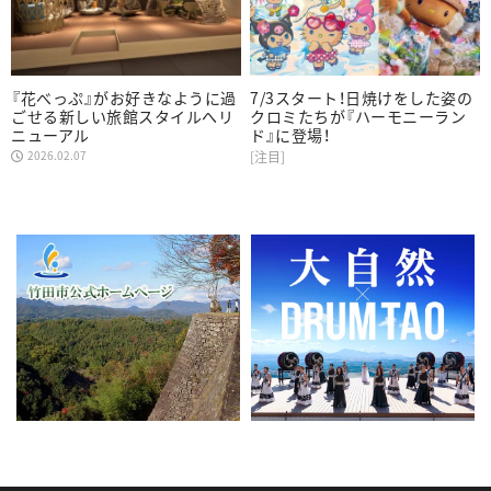
『花べっぷ』がお好きなように過
7/3スタート！日焼けをした姿の
ごせる新しい旅館スタイルへリ
クロミたちが『ハーモニーラン
ニューアル
ド』に登場！
2026.02.07
[注目]