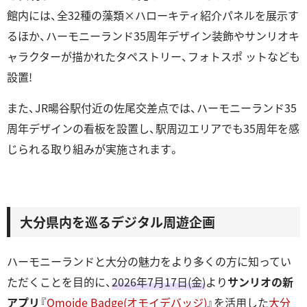
館内には、全32種の藻類×ハローキティ紹介パネルを展⽰す
るほか、ハーモニーランド35周年デザイン装飾やサンリオキ
ャラクターが描かれたタペストリー、フォトスポ ットなども
設置!
また、JR暘⾕駅付近の佐尾交差点では、ハーモニーランド35
周年デザインの看板を設置し、駅周辺エリアでも35周年を感
じられる取り組みが実施されます。
⼤分県内を巡るデジタル周遊企画
ハーモニーランドと⼤分の魅⼒をより多くの⽅に知ってい
ただくことを⽬的に、
2026年7⽉17⽇(⾦)
より
サンリオの新
アプリ
『
Omoide Badge(オモイデバッジ)
』を活⽤した
⼤分