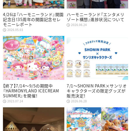
4/26は『ハーモニーランド』開園
ハーモニーランド『エンタメリ
記念日！35周年の開園記念セレ
ゾート構想』進捗状況について
モニーレポート
2026.06.24
2026.05.03
【終了】7/14～9/5の期間中
7/1～SHONIN PARK×サンリオ
『HARMONYLAND ICECREAM
キャラクターズの限定グッズが
SUMMER』を開催！
販売決定！
2023.07.14
2026.06.28