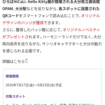
ひろばHiCaLi
、
Hello Kitty展が開催される⼤分県⽴美術館
OPAM
、
⼤分駅
などを巡りながら、
各スポットに設置された
QRコード
をスマートフォンで読み込むことで、
オリジナル
デザインのバッジが獲得
できます。
さらに、獲得したバッジ数に応じて、
オリジナルノベルティ
がプレゼント
されます。ハーモニーランドだけでなく、⼤分
県内各所を巡りながら、サンリオキャラクターと⼤分の魅⼒
を感じられる企画です。
詳細はこちら👇
開催期間
2026年7⽉17⽇(⾦)〜9⽉23⽇(⽔)予定
対象スポット