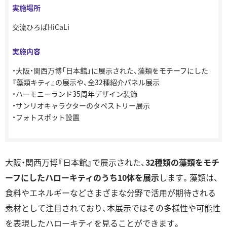
実施場所
交流ひろばHiCaLi
実施内容
・⼤阪・関⻄万博「⽇本館」に展⽰された、藻類をモチーフにした
『藻類キティ』の展⽰や、全32種紹介パネル展⽰
・ハーモニーランド35周年デザイン装飾
・サンリオキャラクターのタペストリー展⽰
・フォトスポット設置
⼤阪・関⻄万博『⽇本館』で展⽰された、
32種類の藻類をモチ
ーフにしたハローキティのうち10体を展⽰
します。藻類は、
⾷料やエネルギーなどさまざまな分野で活⽤が期待される
素材として注⽬されており、本展⽰ではその多様性や可能性
を表現したハローキティを見ることができます。