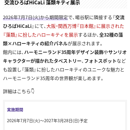
交流ひろばHiCaLi 藻類キティ展⽰
2026年7⽉7⽇(⽕)から期間限定
で、暘⾕駅に隣接する『
交流
ひろばHiCaLi
』にて、
⼤阪・関⻄万博『⽇本館』に展⽰された
『藻類』に扮したハローキティを展⽰
するほか、
全32種の藻
類×ハローキティの紹介パネル
が展示されます。
館内には、
ハーモニーランド35周年デザイン装飾
や
サンリオ
キャラクターが描かれたタペストリー
、
フォトスポット
など
も設置し『藻類』に扮したハローキティのユニークな魅⼒と
ハーモニーランド35周年の世界観が楽しめます。
詳細はこちら👇
実施期間
2026年7⽉7⽇(火)〜2027年3⽉28⽇(日)予定