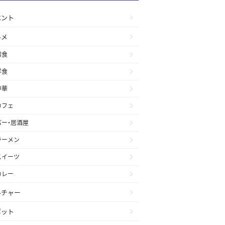
ベント
ルメ
和食
洋食
中華
カフェ
バー・居酒屋
ラーメン
スイーツ
カレー
ルチャー
ポット