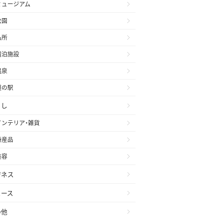
ミュージアム
公園
名所
宿泊施設
温泉
道の駅
らし
インテリア・雑貨
特産品
美容
ジネス
ュース
の他