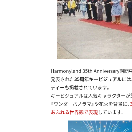
Harmonyland 35th Annive
発表された
35周年キービジュアル
には
ティー
も掲載されています。
キービジュアルは人気キャラクターが
『ワンダーパノラマ』や花火を背景に、
あふれる世界観で表現
しています。