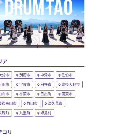
リア
大分市
別府市
中津市
佐伯市
日田市
宇佐市
臼杵市
豊後大野市
由布市
杵築市
日出町
国東市
豊後高田市
竹田市
津久見市
玖珠町
九重町
姫島村
テゴリ