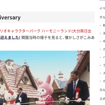
イ
iversary
グ
リオキャラクターパーク ハーモニーランド(大分県日出
年を迎えました!
開園当時の様子を見ると、懐かしさがこみあ
カ
ス