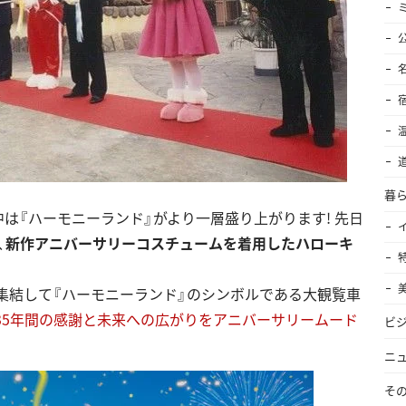
暮
rsary期間中は『ハーモニーランド』がより一層盛り上がります! 先日
、
新作アニバーサリーコスチュームを着用したハローキ
集結して『ハーモニーランド』のシンボルである大観覧車
35年間の感謝と未来への広がりをアニバーサリームード
ビ
ニ
そ