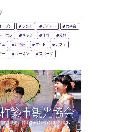
グ
オープン
ランチ
ディナー
女子会
クーポン
キッズ
洋食
和食
中華
居酒屋
アート
カフェ
バー
ラーメン
スポーツ