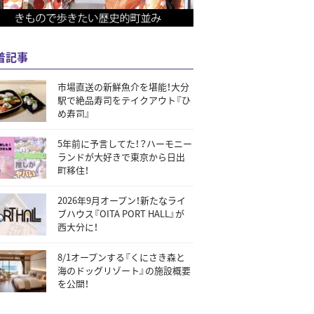
着記事
市場直送の新鮮魚介を堪能！大分
駅で絶品寿司をテイクアウト『ひ
め寿司』
5年前に予言してた！？ハーモニー
ランドが大好きで東京から日出
町移住！
2026年9月オープン！新たなライ
ブハウス『OITA PORT HALL』が
西大分に！
8/1オープンする『くにさき森と
海のドッグリゾート』の施設概要
を公開！