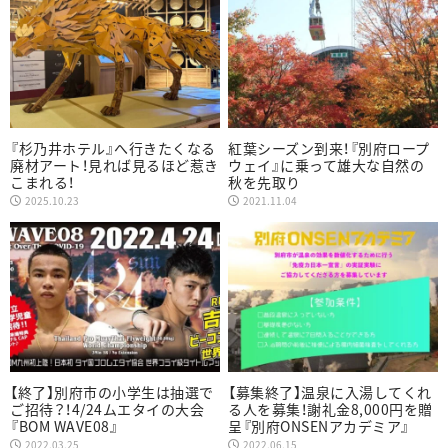
『杉乃井ホテル』へ行きたくなる
紅葉シーズン到来！『別府ロープ
廃材アート！見れば見るほど惹き
ウェイ』に乗って雄大な自然の
こまれる！
秋を先取り
2025.10.23
2021.11.04
【終了】別府市の小学生は抽選で
【募集終了】温泉に入湯してくれ
ご招待？！4/24ムエタイの大会
る人を募集！謝礼金8,000円を贈
『BOM WAVE08』
呈『別府ONSENアカデミア』
2022.03.25
2022.06.15