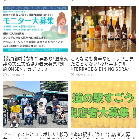
【満員御礼】参加特典あり！温泉効
こんなにも豪華なビュッフェ見
果の実証実験協力者大募集『別
たことがない！杉乃井ホテル
府ONSENアカデミア』
『TERRACE & DINING SORA』
2023.08.03
2024.10.01
アーティストとコラボした『杉乃
『道の駅すごう』で出店者大募