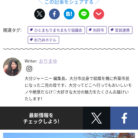
＼ この記事をシェアする ／
ひとまもりまちまもり協議会
別府市
官民連携
杉乃井ホテル
おりまゆ
Writer:
大分ジャーニー 編集長。 大分市出身で結婚を機に杵築市民
になった二児の母です。 大分ってどこへ行ってもおいしいモ
ノや絶景だらけ♡大好きな大分の魅力をたくさんお届けい
たします！
最新情報を
チェックしよう!