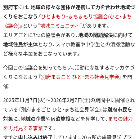
別府市
には、
地域の様々な団体が連携して力を合わせ地域づ
くりをおこなう
『
ひとまもり・まちまもり協議会(ひと・まち
協議会)
』という“
地域コミュニティ
”があります。
エリアごとに7つの協議会があり、
地域の問題解決に向けて
地域住民が主体
となり、スマホ教室や中学生との清掃活動な
ど様々な事業をおこなっています。
今回この協議会を知ってもらい、活動に参加するキッカケづ
くりになるよう『
別府まるごと ひと・まち社会見学会
』を開
催!
2025年11月7日(火)～2026年2月7日(土)の期間中に開催され
ている『別府まるごと ひと・まち社会見学会』は
別府市民を
対象
に、
地域の企業
や
宿泊施設
などを見学して、
まちの魅力
を再発見する事業
です。
すでに申し込みは終了
しています。20ヵ所の施設見学プラ