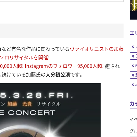
エ
版
など有名な作品に関わっている
ヴァイオリニストの加藤
ソロリサイタルを開催
!
0,000人超!
Instagramのフォロワー95,000人超!
癒され
し続けている加藤氏の
大分初公演
です。
カ
イ
グ