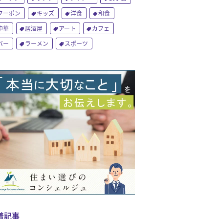
クーポン
キッズ
洋食
和食
中華
居酒屋
アート
カフェ
バー
ラーメン
スポーツ
着記事