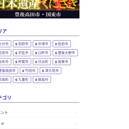
リア
大分市
別府市
中津市
佐伯市
日田市
宇佐市
臼杵市
豊後大野市
由布市
杵築市
日出町
国東市
豊後高田市
竹田市
津久見市
玖珠町
九重町
姫島村
テゴリ
ベント
ルメ