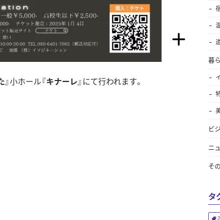
暮
た
』小ホール『
キナーレ
』にて行われます。
ビ
ニ
そ
タ