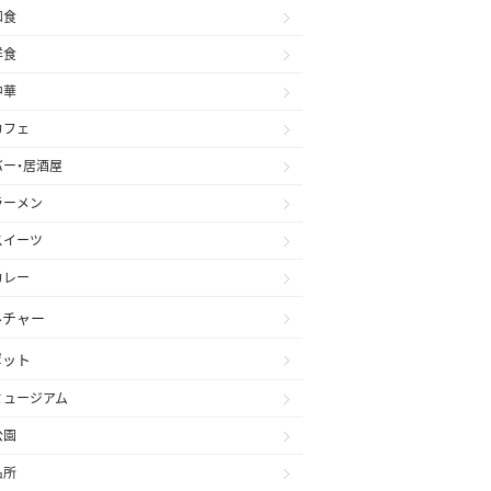
和食
洋食
中華
カフェ
バー・居酒屋
ラーメン
スイーツ
カレー
ルチャー
ポット
ミュージアム
公園
名所