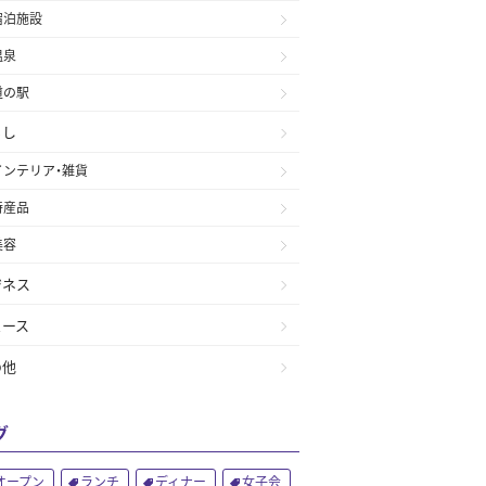
宿泊施設
温泉
道の駅
らし
インテリア・雑貨
特産品
美容
ジネス
ュース
の他
グ
オープン
ランチ
ディナー
女子会