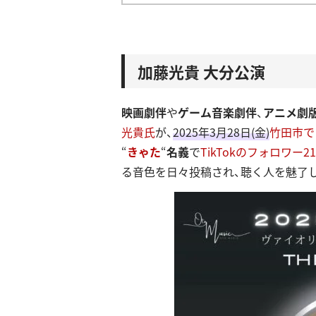
加藤光貴 大分公演
映画劇伴
や
ゲーム音楽劇伴
、
アニメ劇
光貴氏
が、
2025年3月28日(金)
竹田市で
“
きゃた
“
名義
で
TikTokのフォロワー21
る音色を日々投稿され、聴く人を魅了