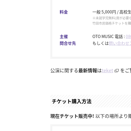
料金
一般 5,000円 / 高校
未就学児無料(席が必要
竹田市民価格チケットを購
主催
OTO MUSIC 電話 :
08
問合せ先
もしくは
問い合わせ
公演に関する
最新情報
は
teket
をご
チケット購入方法
現在チケット販売中!
以下の場所より