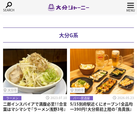
大分G系
大分市
別府市
2023.07.10
2026.05.23
ラーメン
バー・居酒屋
二郎インスパイアで満腹必至！！合言
5/15別府駅近くにオープン！全品均
葉はマシマシで『ラーメン浅野3号』
一390円！大分県初上陸の『鳥貴族』