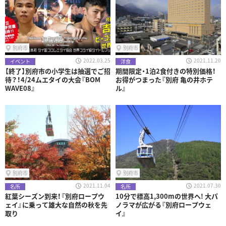
別府市
別府市
2022.03.25
2021.11.20
イベント
洋食
【終了】別府市の小学生は抽選でご招
期間限定・1泊2食付きの特別価格！
待？！4/24ムエタイの大会『BOM
お得がつまった『別府 亀の井ホテ
WAVE08』
ル』
別府市
別府市
2021.11.04
2021.07.30
名所
名所
紅葉シーズン到来！『別府ロープウ
10分で標高1,300mの世界へ! 大パ
ェイ』に乗って雄大な自然の秋を先
ノラマが広がる『別府ロープウェ
取り
イ』