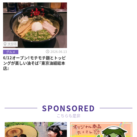
大分市
2026.06.13
グルメ
6/12オープン！モチモチ麺とトッピ
ングが楽しい油そば『東京油組総本
店』
SPONSORED
こちらも是非