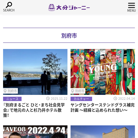
別府市
別府市
別府市
2025.11.22
2022.04.14
ニュース
カルチャー
『別府まるごと ひと・まち社会見学
ヤングセンターステンドグラス補完
会』で地元の人と杉乃井ホテル散
計画 ～経緯と込められた想い～
策！