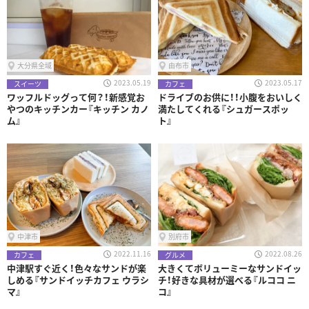
大分県全域
由布市
2023.05.19
2023.05.17
スイーツ
カフェ
ワッフルドッグって何？！新感覚お
ドライブのお供に！！小腹をおいしく
やつのキッチンカー『キッチン カノ
満たしてくれる『シュガースポッ
ム』
ト』
中津市
別府市
2022.11.16
2022.08.26
カフェ
グルメ
中津駅すぐ近く！色々なサンドが楽
大きくてボリューミーなサンドイッ
しめる『サンドイッチカフェ ウラシ
チ！好きな具材が選べる『ルココ ニ
マ』
コ』