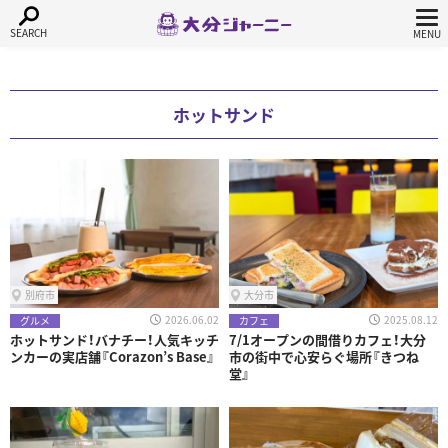
ホットサンド
別府市
大分市
2026.06.02
2025.08.12
グルメ
カフェ
ホットサンド！バナチー！人気キッチ
7/1オープンの間借りカフェ！大分
ンカーの実店舗『⁡Corazon’s Base』
市の街中で心安らぐ場所『きつね
堂』