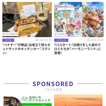
大分県全域
日出町
2022.01.30
2026.05.30
カフェ
イベント
“バナチー”が絶品！出来立て熱々ホ
7/3スタート！日焼けをした姿のク
ットサンドのキッチンカー『コラソ
ロミたちが『ハーモニーランド』に
ン』
登場！
SPONSORED
こちらも是非