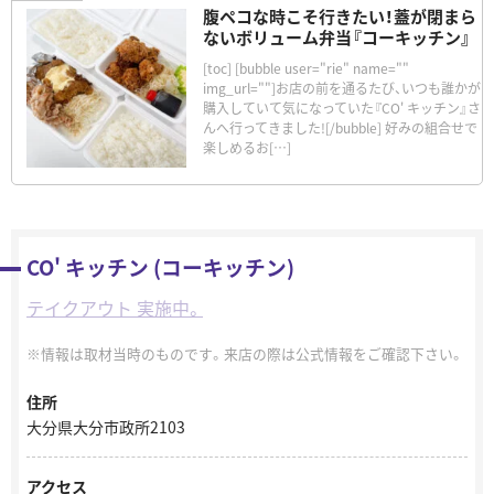
腹ペコな時こそ行きたい！蓋が閉まら
ないボリューム弁当『コーキッチン』
[toc] [bubble user="rie" name=""
img_url=""]お店の前を通るたび、いつも誰かが
購入していて気になっていた『CO' キッチン』さ
んへ行ってきました![/bubble] 好みの組合せで
楽しめるお[…]
CO' キッチン (コーキッチン)
テイクアウト 実施中。
情報は取材当時のものです。来店の際は公式情報をご確認下さい。
住所
大分県大分市政所2103
アクセス