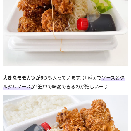
大きなモモカツが6つ
も入っています! 別添えで
ソースとタ
ルタルソース
が! 途中で味変できるのが嬉しいー♪