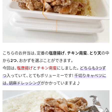
こちらのお弁当は、定番の
塩唐揚げ
、
チキン南蛮
、
とり天
の中
から
2つ
、おかずを選ぶことができます。
今回は、
塩唐揚げ
と
チキン南蛮
にしました。
どちらも3つず
つ
入っていて、とてもボリューミーです!
千切りキャベツに
は、胡麻ドレッシング
がかかっていますよ♪