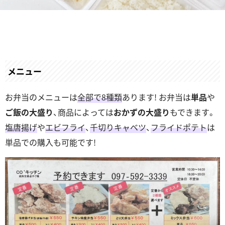
メニュー
お弁当のメニューは
全部で8種類
あります! お弁当は
単品
や
ご飯の大盛り
、商品によっては
おかずの大盛り
もできます。
塩唐揚げ
や
エビフライ
、
千切りキャベツ
、
フライドポテト
は
単品での購入も可能です!