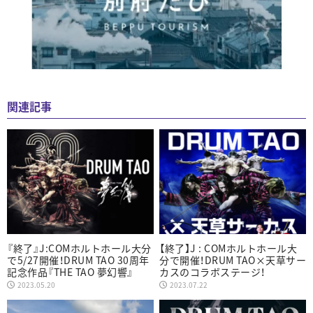
関連記事
『終了』J:COMホルトホール大分
【終了】J : COMホルトホール大
で5/27開催！DRUM TAO 30周年
分で開催！DRUM TAO×天草サー
記念作品『THE TAO 夢幻響』
カスのコラボステージ！
2023.05.20
2023.07.22