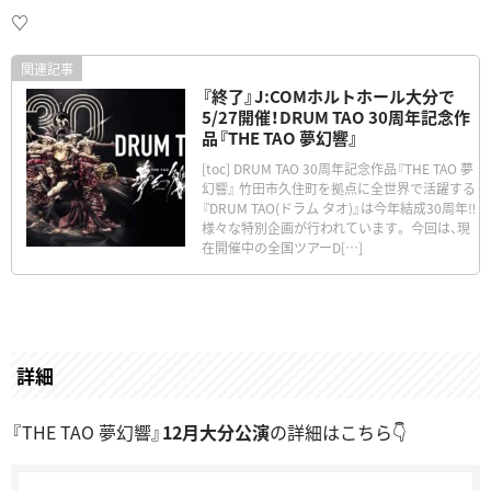
♡
『終了』J:COMホルトホール大分で
5/27開催！DRUM TAO 30周年記念作
品『THE TAO 夢幻響』
[toc] DRUM TAO 30周年記念作品『THE TAO 夢
幻響』 竹田市久住町を拠点に全世界で活躍する
『DRUM TAO(ドラム タオ)』は今年結成30周年‼
様々な特別企画が行われています。 今回は、現
在開催中の全国ツアーD[…]
詳細
『THE TAO 夢幻響』
12月大分公演
の詳細はこちら👇