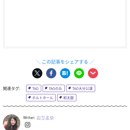
＼ この記事をシェアする ／
TAO
TAOの丘
TAO大分公演
ホルトホール
和太鼓
おりまゆ
Writer: