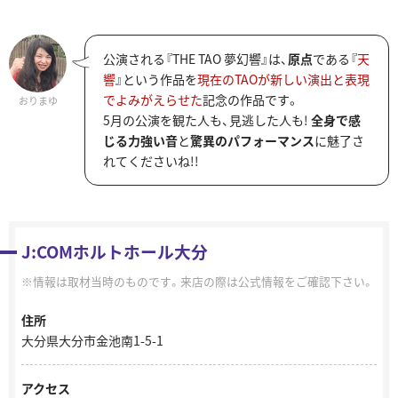
公演される『THE TAO 夢幻響』は、
原点
である『
天
響
』という作品を
現在のTAOが新しい演出と表現
でよみがえらせた
記念の作品です。
おりまゆ
5月の公演を観た人も、見逃した人も!
全身で感
じる力強い音
と
驚異のパフォーマンス
に魅了さ
れてくださいね!!
J:COMホルトホール大分
情報は取材当時のものです。来店の際は公式情報をご確認下さい。
住所
大分県大分市金池南1-5-1
アクセス