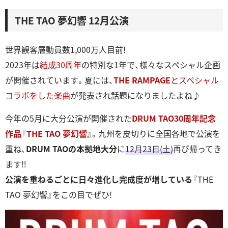
THE TAO 夢幻響 12月公演
世界観客層動員数1,000万人目前!
2023年は
結成30周年
の特別な1年で、様々なスペシャル企画
が開催されています。夏には、
THE RAMPAGE
とスペシャル
コラボをした楽曲
が発表され話題になりましたよね♪
今年の5月に大分公演が開催された
DRUM TAO30周年記念
作品
『
THE TAO 夢幻響
』。九州を⽪切りに全国各地で公演を
重ね、
DRUM TAOの本拠地大分
に
12月23日(土)
再び帰ってき
ます‼
公演を重ねるごとに日々進化し完成度が増している
『THE
TAO 夢幻響』をこの目でぜひ!