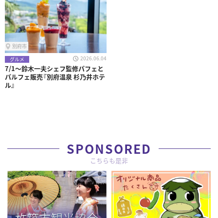
別府市
2026.06.04
グルメ
7/1～鈴木一夫シェフ監修パフェと
パルフェ販売『別府温泉 杉乃井ホテ
ル』
SPONSORED
こちらも是非