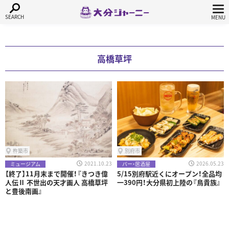
高橋草坪
杵築市
別府市
2021.10.23
2026.05.23
ミュージアム
バー・居酒屋
【終了】11月末まで開催！『きつき偉
5/15別府駅近くにオープン！全品均
人伝Ⅱ 不世出の天才画人 高橋草坪
一390円！大分県初上陸の『鳥貴族』
と豊後南画』